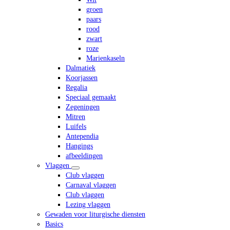
groen
paars
rood
zwart
roze
Marienkaseln
Dalmatiek
Koorjassen
Regalia
Speciaal gemaakt
Zegeningen
Mitren
Luifels
Antependia
Hangings
afbeeldingen
Vlaggen
Club vlaggen
Carnaval vlaggen
Club vlaggen
Lezing vlaggen
Gewaden voor liturgische diensten
Basics