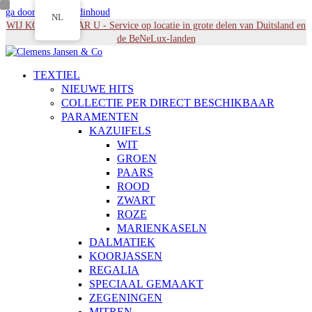
ga door naar Hoofdinhoud
NL
WIJ KOMEN NAAR U - Service op locatie in grote delen van Duitsland en
de BeNeLux-landen
TEXTIEL
NIEUWE HITS
COLLECTIE PER DIRECT BESCHIKBAAR
PARAMENTEN
KAZUIFELS
WIT
GROEN
PAARS
ROOD
ZWART
ROZE
MARIENKASELN
DALMATIEK
KOORJASSEN
REGALIA
SPECIAAL GEMAAKT
ZEGENINGEN
MITREN