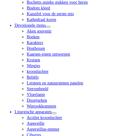
Rochetts unieke stukken voor heren
Bisdom kleed
Kazuifel voor de eerste mis
Kathedraal koren
Devotionele items
Aken souvenir
Boeken
Karakters
Hostboxen
Kaarsen-eigen ontwerpen
Kruisen
Wiegjes
kroonluchter
Reliëfs
Leisteen en natuurstenen panelen
Sterrenbeeld
Vloerlamp
Doopjurken
Wierookkommen
Liturgische apparaten
Acoliet kroonluchter
Aspergille
Aspergillus-emmer
Cibories