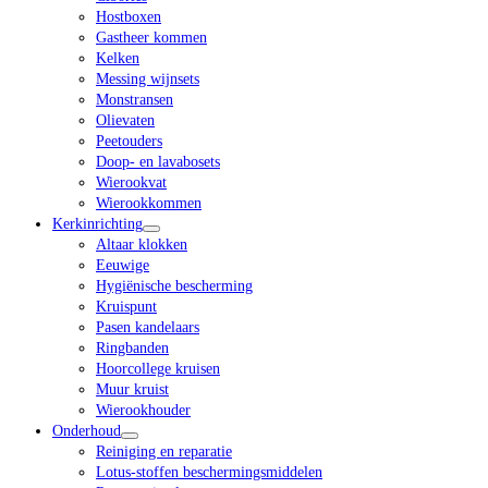
Hostboxen
Gastheer kommen
Kelken
Messing wijnsets
Monstransen
Olievaten
Peetouders
Doop- en lavabosets
Wierookvat
Wierookkommen
Kerkinrichting
Altaar klokken
Eeuwige
Hygiënische bescherming
Kruispunt
Pasen kandelaars
Ringbanden
Hoorcollege kruisen
Muur kruist
Wierookhouder
Onderhoud
Reiniging en reparatie
Lotus-stoffen beschermingsmiddelen