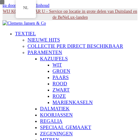
ga door naar Hoofdinhoud
NL
WIJ KOMEN NAAR U - Service op locatie in grote delen van Duitsland en
de BeNeLux-landen
TEXTIEL
NIEUWE HITS
COLLECTIE PER DIRECT BESCHIKBAAR
PARAMENTEN
KAZUIFELS
WIT
GROEN
PAARS
ROOD
ZWART
ROZE
MARIENKASELN
DALMATIEK
KOORJASSEN
REGALIA
SPECIAAL GEMAAKT
ZEGENINGEN
MITREN