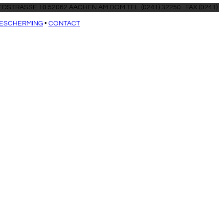
DSTRASSE 10 52062 AACHEN AM DOM TEL. (0241) 32250 · FAX (0241)
ESCHERMING
•
CONTACT