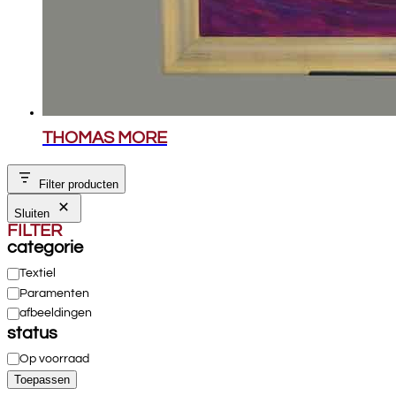
THOMAS MORE
Filter producten
Sluiten
FILTER
categorie
Categorie
Textiel
Paramenten
afbeeldingen
status
Beschikbaarheid
Op voorraad
Toepassen