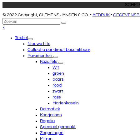
SCHMIE
© 2022 Copyright, CLEMENS JANSEN & CO. •
AFDRUK
•
GEGEVENSB
Terug
Zoeken
Verzenden
naar
Close
×
boven
mobile
Textiel
menu
Nieuwe hits
Collectie per direct beschikbaar
Paramenten
Kazuifels
Wit
groen
paars
rood
zwart
roze
Marienkaseln
Dalmatiek
Koorjassen
Regalia
Speciaal gemaakt
Zegeningen
Mitren