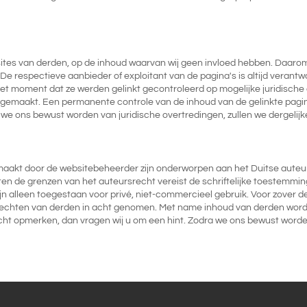
ites van derden, op de inhoud waarvan wij geen invloed hebben. Daarom
 respectieve aanbieder of exploitant van de pagina's is altijd verantwo
et moment dat ze werden gelinkt gecontroleerd op mogelijke juridische o
emaakt. Een permanente controle van de inhoud van de gelinkte pagina'
 we ons bewust worden van juridische overtredingen, zullen we dergelijke 
aakt door de websitebeheerder zijn onderworpen aan het Duitse auteur
uiten de grenzen van het auteursrecht vereist de schriftelijke toestemmin
n alleen toegestaan voor privé, niet-commercieel gebruik. Voor zover de
rechten van derden in acht genomen. Met name inhoud van derden word
ht opmerken, dan vragen wij u om een hint. Zodra we ons bewust worden