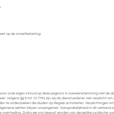
n
wet op de omzetbelasting:
lijk voor onze eigen inhoud op deze pagina's in overeenstemming met d
awet. Volgens §§ 8 tot 10 TMG zijn wij als dienstverlener niet verplicht 
 te onderzoeken die duiden op illegale activiteiten. Verplichtingen om
gemene wetten blijven onaangetast. Aansprakelijkheid in dit verband i
e overtreding. Zodra we ons bewust worden van dergelijke juridische ov