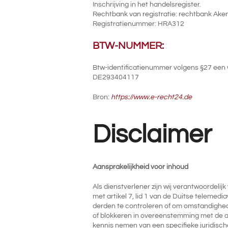
Inschrijving in het handelsregister.
Rechtbank van registratie: rechtbank Ake
Registratienummer: HRA312
BTW-NUMMER:
Btw-identificatienummer volgens §27 een 
DE293404117
Bron:
https://www.e-recht24.de
Disclaimer
Aansprakelijkheid voor inhoud
Als dienstverlener zijn wij verantwoorde
met artikel 7, lid 1 van de Duitse telemedi
derden te controleren of om omstandigheden
of blokkeren in overeenstemming met de al
kennis nemen van een specifieke juridisch