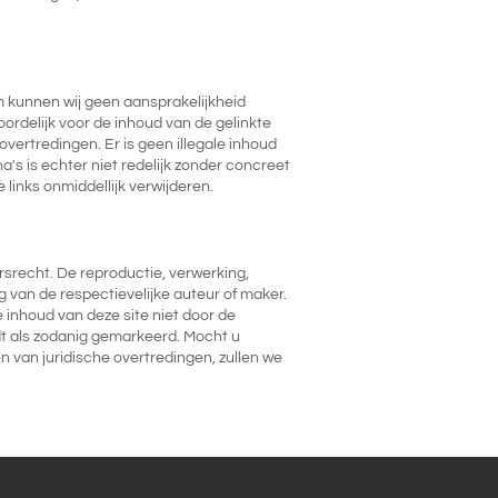
 kunnen wij geen aansprakelijkheid
ordelijk voor de inhoud van de gelinkte
vertredingen. Er is geen illegale inhoud
s is echter niet redelijk zonder concreet
links onmiddellijk verwijderen.
srecht. De reproductie, verwerking,
g van de respectievelijke auteur of maker.
 inhoud van deze site niet door de
t als zodanig gemarkeerd. Mocht u
 van juridische overtredingen, zullen we