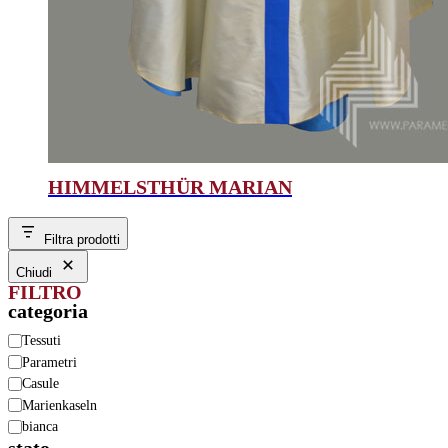
HIMMELSTHÜR MARIAN
Filtra prodotti
Chiudi
FILTRO
categoria
Categoria
Tessuti
Parametri
Casule
Marienkaseln
bianca
stato