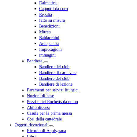
Dalmatica
Cappotti da coro
Regalia
fatto su misura
Benedizioni
Mitren
Baldacchini
Antependia
Impiccagioni
immagini
Bandiere
Bandiere del club
Bandiere di carnevale
Bandiere del club
Bandiere di lezione
Paramenti per servizi liturgici
Nozioni di base
Pezzi unici Rochetts da uomo
Abito diocesi
Casula per la prima messa
Cori della cattedrale
Oggetti devozionali
Ricordo di Aquisgrana
Libri