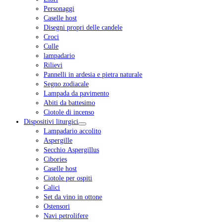
Personaggi
Caselle host
Disegni propri delle candele
Croci
Culle
lampadario
Rilievi
Pannelli in ardesia e pietra naturale
Segno zodiacale
Lampada da pavimento
Abiti da battesimo
Ciotole di incenso
Dispositivi liturgici
Lampadario accolito
Aspergille
Secchio Aspergillus
Cibories
Caselle host
Ciotole per ospiti
Calici
Set da vino in ottone
Ostensori
Navi petrolifere