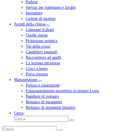
Padrini
Servizi per battesimo e lavabo
Incensiere
Ciotole di incenso
Arredi della chiesa
Campane d'altare
Quelle eterne
Protezione igienica
Vie della croce
Candelieri pasquali
Raccoglitori ad anelli
La lezione attraversa
Croci a muro
Porta incenso
Manutenzione
Pulizia e riparazione
Equipaggiamento protettivo in tessuto Lotus
Bandiere di restauro
Restauro di paramenti
Restauro di strumenti liturgici
Cerca
Cerca
Invia
Cerca