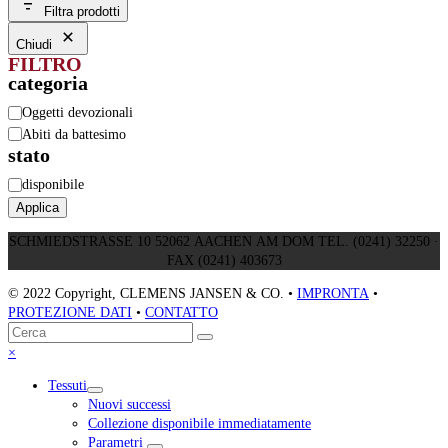
Filtra prodotti
Chiudi
FILTRO
categoria
Categoria
Oggetti devozionali
Abiti da battesimo
stato
Stato
disponibile
Applica
SCHMIEDSTRASSE 10 52062 AACHEN AM DOM TEL. (0241) 32250 ·
FAX (0241) 403673
© 2022 Copyright, CLEMENS JANSEN & CO. •
IMPRONTA
•
PROTEZIONE DATI
•
CONTATTO
Torna
Cerca
Invia
in
Close
×
cima
mobile
Tessuti
menu
Nuovi successi
Collezione disponibile immediatamente
Parametri