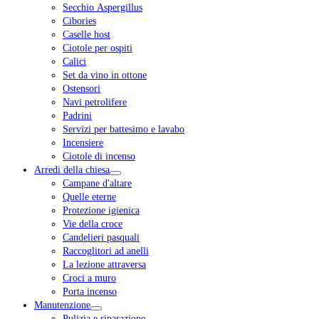
Secchio Aspergillus
Cibories
Caselle host
Ciotole per ospiti
Calici
Set da vino in ottone
Ostensori
Navi petrolifere
Padrini
Servizi per battesimo e lavabo
Incensiere
Ciotole di incenso
Arredi della chiesa
Campane d'altare
Quelle eterne
Protezione igienica
Vie della croce
Candelieri pasquali
Raccoglitori ad anelli
La lezione attraversa
Croci a muro
Porta incenso
Manutenzione
Pulizia e riparazione