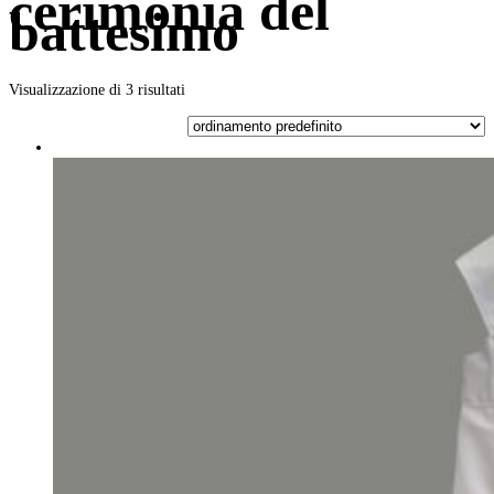
cerimonia del
battesimo
Visualizzazione di 3 risultati