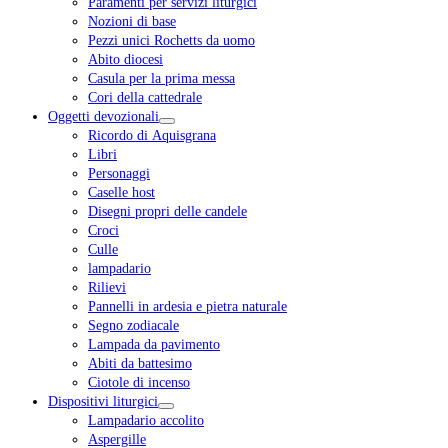
Paramenti per servizi liturgici
Nozioni di base
Pezzi unici Rochetts da uomo
Abito diocesi
Casula per la prima messa
Cori della cattedrale
Oggetti devozionali
Ricordo di Aquisgrana
Libri
Personaggi
Caselle host
Disegni propri delle candele
Croci
Culle
lampadario
Rilievi
Pannelli in ardesia e pietra naturale
Segno zodiacale
Lampada da pavimento
Abiti da battesimo
Ciotole di incenso
Dispositivi liturgici
Lampadario accolito
Aspergille