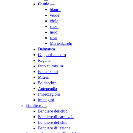
Casule
bianca
verde
viola
rosso
nero
rosa
Marienkaseln
Dalmatica
Cappotti da coro
Regalia
fatto su misura
Benedizioni
Mitren
Baldacchini
Antependia
Impiccagioni
immagini
Bandiere
Bandiere del club
Bandiere di carnevale
Bandiere del club
Bandiere di lezione