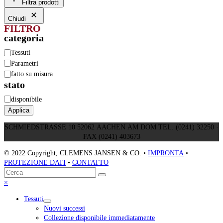
Filtra prodotti
Chiudi
FILTRO
categoria
Categoria
Tessuti
Parametri
fatto su misura
stato
Disponibilità
disponibile
Applica
SCHMIEDSTRASSE 10 52062 AACHEN AM DOM TEL. (0241) 32250 ·
FAX (0241) 403673
© 2022 Copyright, CLEMENS JANSEN & CO. •
IMPRONTA
•
PROTEZIONE DATI
•
CONTATTO
Torna
Cerca
Invia
in
Close
×
cima
mobile
Tessuti
menu
Nuovi successi
Collezione disponibile immediatamente