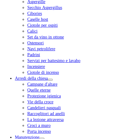
Aspergille
Secchio Aspergillus
Cibories
Caselle host
Ciotole per ospiti
Calici
Set da vino in ottone
Ostensori
Navi petrolifere
Padrini
Servizi per battesimo e lavabo
Incensiere
Ciotole di incenso
Arredi della chiesa
Campane d'altare
Quelle eterne
Protezione igienica
Vie della croce
Candelieri pasquali
Raccoglitori ad anelli
La lezione attraversa
Croci a muro
Porta incenso
Manutenzione