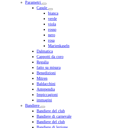
Parametri
Casule
bianca
verde
viola
rosso
nero
rosa
Marienkaseln
Dalmatica
Cappotti da coro
Regalia
fatto su misura
Benedizioni
Mitren
Baldacchini
Antependia
Impiccagioni
immagini
Bandiere
Bandiere del club
Bandiere di carnevale
Bandiere del club
Bandiere di lezione