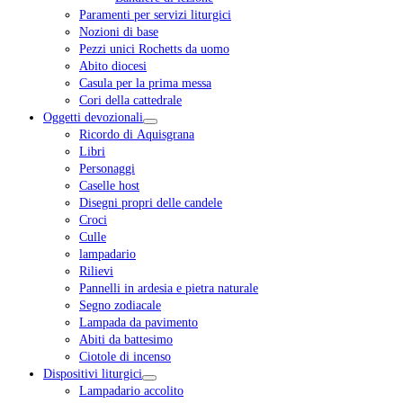
Paramenti per servizi liturgici
Nozioni di base
Pezzi unici Rochetts da uomo
Abito diocesi
Casula per la prima messa
Cori della cattedrale
Oggetti devozionali
Ricordo di Aquisgrana
Libri
Personaggi
Caselle host
Disegni propri delle candele
Croci
Culle
lampadario
Rilievi
Pannelli in ardesia e pietra naturale
Segno zodiacale
Lampada da pavimento
Abiti da battesimo
Ciotole di incenso
Dispositivi liturgici
Lampadario accolito