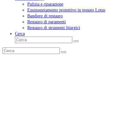
Pulizia e riparazione
Equipaggiamento protettivo in tessuto Lotus
Bandiere di restauro
Restauro di paramenti
Restauro di strumenti liturgici
Cerca
Cerca
Invia
Cerca
Invia