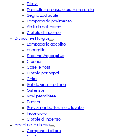
Rilievi
Pannelli in ardesia e pietra naturale
Segno zodiacale
Lampada da pavimento
Abiti da battesimo
Ciotole di incenso
Dispositivi liturgici
Lampadario accolito
Aspergille
Secchio Aspergillus
Cibories
Caselle host
Ciotole per ospiti
Calici
Set da vino in ottone
Ostensori
Navi petrolifere
Padrini
Servizi per battesimo e lavabo
Incensiere
Ciotole di incenso
Arredi della chiesa
Campane d'altare