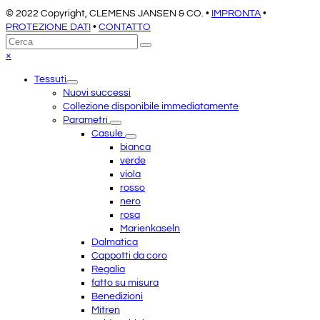
© 2022 Copyright, CLEMENS JANSEN & CO. •
IMPRONTA
•
PROTEZIONE DATI
•
CONTATTO
Torna
Cerca
Invia
in
Close
×
cima
mobile
Tessuti
menu
Nuovi successi
Collezione disponibile immediatamente
Parametri
Casule
bianca
verde
viola
rosso
nero
rosa
Marienkaseln
Dalmatica
Cappotti da coro
Regalia
fatto su misura
Benedizioni
Mitren