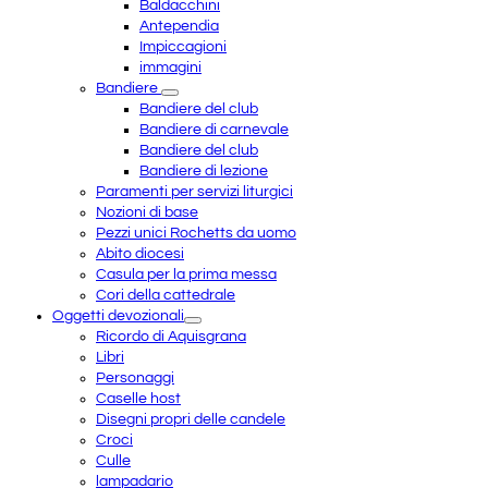
Baldacchini
Antependia
Impiccagioni
immagini
Bandiere
Bandiere del club
Bandiere di carnevale
Bandiere del club
Bandiere di lezione
Paramenti per servizi liturgici
Nozioni di base
Pezzi unici Rochetts da uomo
Abito diocesi
Casula per la prima messa
Cori della cattedrale
Oggetti devozionali
Ricordo di Aquisgrana
Libri
Personaggi
Caselle host
Disegni propri delle candele
Croci
Culle
lampadario