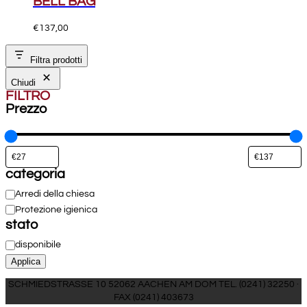
BELL BAG
€
137,00
Filtra prodotti
Chiudi
FILTRO
Prezzo
categoria
Categoria
Arredi della chiesa
Protezione igienica
stato
Disponibilità
disponibile
Applica
SCHMIEDSTRASSE 10 52062 AACHEN AM DOM TEL. (0241) 32250 ·
FAX (0241) 403673