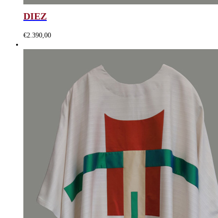
DIEZ
€
2.390,00