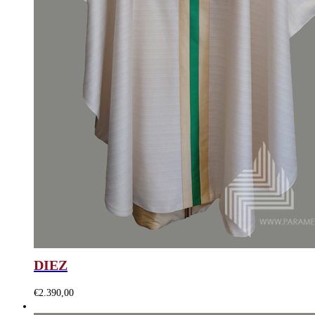
DIEZ
€
2.390,00