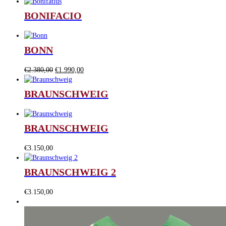
BONIFACIO
BONN
Il
Il
€
2.380,00
€
1.990,00
prezzo
prezzo
originale
attuale
BRAUNSCHWEIG
era:
è:
€2.380,00.
€1.990,00.
BRAUNSCHWEIG
€
3.150,00
BRAUNSCHWEIG 2
€
3.150,00