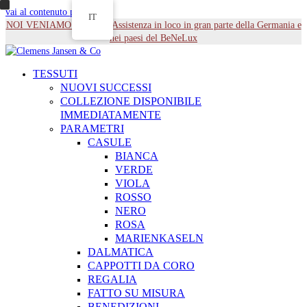
vai al contenuto principale
IT
NOI VENIAMO DA TE - Assistenza in loco in gran parte della Germania e
nei paesi del BeNeLux
TESSUTI
NUOVI SUCCESSI
COLLEZIONE DISPONIBILE
IMMEDIATAMENTE
PARAMETRI
CASULE
BIANCA
VERDE
VIOLA
ROSSO
NERO
ROSA
MARIENKASELN
DALMATICA
CAPPOTTI DA CORO
REGALIA
FATTO SU MISURA
BENEDIZIONI