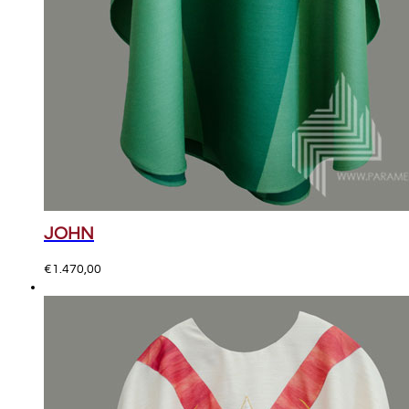
JOHN
€
1.470,00