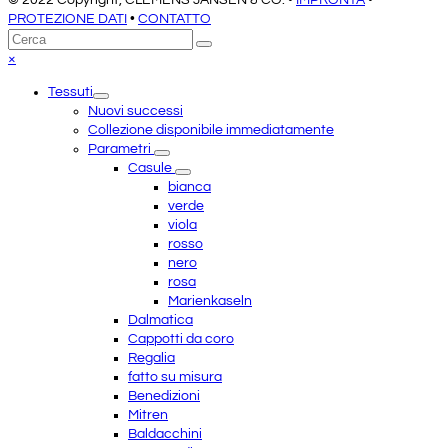
PROTEZIONE DATI
•
CONTATTO
Torna
Cerca
Invia
in
Close
×
cima
mobile
Tessuti
menu
Nuovi successi
Collezione disponibile immediatamente
Parametri
Casule
bianca
verde
viola
rosso
nero
rosa
Marienkaseln
Dalmatica
Cappotti da coro
Regalia
fatto su misura
Benedizioni
Mitren
Baldacchini