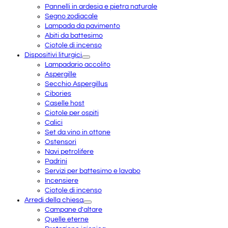
Pannelli in ardesia e pietra naturale
Segno zodiacale
Lampada da pavimento
Abiti da battesimo
Ciotole di incenso
Dispositivi liturgici
Lampadario accolito
Aspergille
Secchio Aspergillus
Cibories
Caselle host
Ciotole per ospiti
Calici
Set da vino in ottone
Ostensori
Navi petrolifere
Padrini
Servizi per battesimo e lavabo
Incensiere
Ciotole di incenso
Arredi della chiesa
Campane d'altare
Quelle eterne