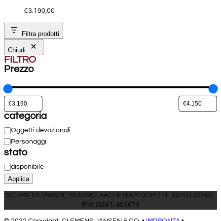
€
3.190,00
Filtra prodotti
Chiudi
FILTRO
Prezzo
categoria
Categoria
Oggetti devozionali
Personaggi
stato
Stato
disponibile
Applica
SCHMIEDSTRASSE 10 52062 AACHEN AM DOM TEL. (0241) 32250 ·
FAX (0241) 403673
© 2022 Copyright, CLEMENS JANSEN & CO. •
IMPRONTA
•