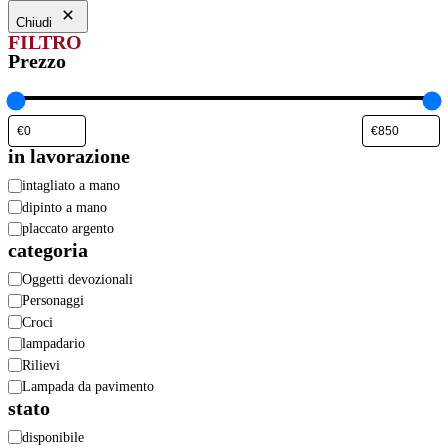
Chiudi
FILTRO
Prezzo
in lavorazione
in
intagliato a mano
lavorazione
dipinto a mano
placcato argento
categoria
Categoria
Oggetti devozionali
Personaggi
Croci
lampadario
Rilievi
Lampada da pavimento
stato
Stato
disponibile