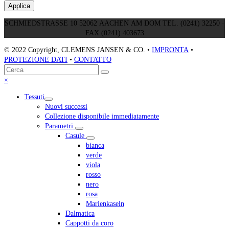
Applica
SCHMIEDSTRASSE 10 52062 AACHEN AM DOM TEL. (0241) 32250 ·
FAX (0241) 403673
© 2022 Copyright, CLEMENS JANSEN & CO. •
IMPRONTA
•
PROTEZIONE DATI
•
CONTATTO
Torna
Cerca
Invia
in
Close
×
cima
mobile
Tessuti
menu
Nuovi successi
Collezione disponibile immediatamente
Parametri
Casule
bianca
verde
viola
rosso
nero
rosa
Marienkaseln
Dalmatica
Cappotti da coro