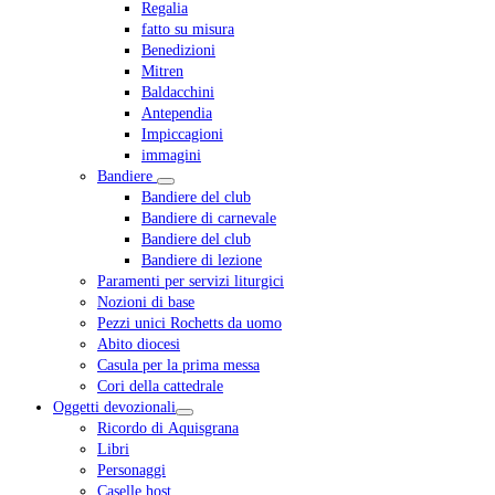
Regalia
fatto su misura
Benedizioni
Mitren
Baldacchini
Antependia
Impiccagioni
immagini
Bandiere
Bandiere del club
Bandiere di carnevale
Bandiere del club
Bandiere di lezione
Paramenti per servizi liturgici
Nozioni di base
Pezzi unici Rochetts da uomo
Abito diocesi
Casula per la prima messa
Cori della cattedrale
Oggetti devozionali
Ricordo di Aquisgrana
Libri
Personaggi
Caselle host