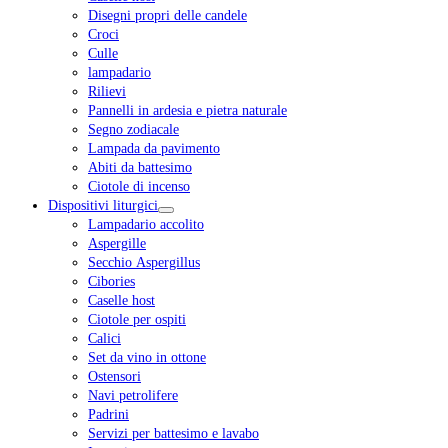
Disegni propri delle candele
Croci
Culle
lampadario
Rilievi
Pannelli in ardesia e pietra naturale
Segno zodiacale
Lampada da pavimento
Abiti da battesimo
Ciotole di incenso
Dispositivi liturgici
Lampadario accolito
Aspergille
Secchio Aspergillus
Cibories
Caselle host
Ciotole per ospiti
Calici
Set da vino in ottone
Ostensori
Navi petrolifere
Padrini
Servizi per battesimo e lavabo