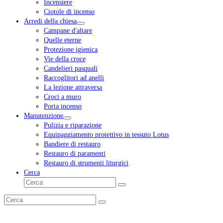
Incensiere
Ciotole di incenso
Arredi della chiesa
Campane d'altare
Quelle eterne
Protezione igienica
Vie della croce
Candelieri pasquali
Raccoglitori ad anelli
La lezione attraversa
Croci a muro
Porta incenso
Manutenzione
Pulizia e riparazione
Equipaggiamento protettivo in tessuto Lotus
Bandiere di restauro
Restauro di paramenti
Restauro di strumenti liturgici
Cerca
Cerca
Invia
Cerca
Invia