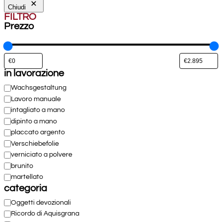
Chiudi
FILTRO
Prezzo
in lavorazione
in
Wachsgestaltung
lavorazione
Lavoro manuale
intagliato a mano
dipinto a mano
placcato argento
Verschiebefolie
verniciato a polvere
brunito
martellato
categoria
Categoria
Oggetti devozionali
Ricordo di Aquisgrana