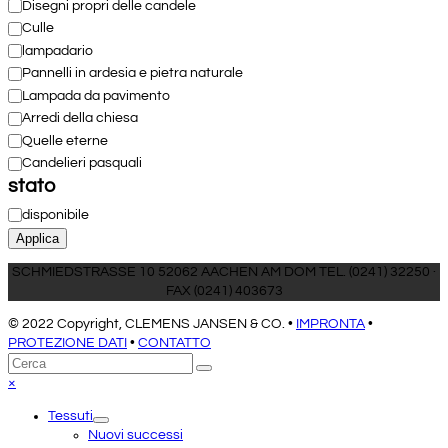
Disegni propri delle candele
Culle
lampadario
Pannelli in ardesia e pietra naturale
Lampada da pavimento
Arredi della chiesa
Quelle eterne
Candelieri pasquali
stato
Stato
disponibile
Applica
SCHMIEDSTRASSE 10 52062 AACHEN AM DOM TEL. (0241) 32250 ·
FAX (0241) 403673
© 2022 Copyright, CLEMENS JANSEN & CO. •
IMPRONTA
•
PROTEZIONE DATI
•
CONTATTO
Torna
Cerca
Invia
in
Close
×
cima
mobile
Tessuti
menu
Nuovi successi