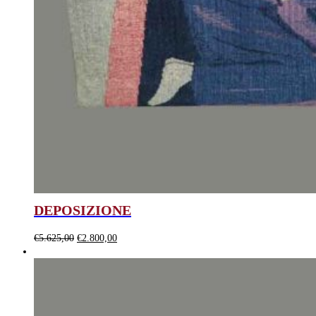
DEPOSIZIONE
Il
Il
€
5.625,00
€
2.800,00
prezzo
prezzo
originale
attuale
era:
è:
€5.625,00.
€2.800,00.