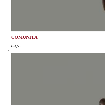
COMUNITÀ
€
24,50