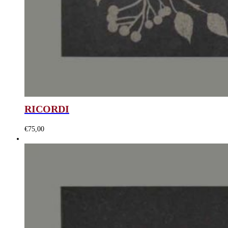
RICORDI
€
75,00