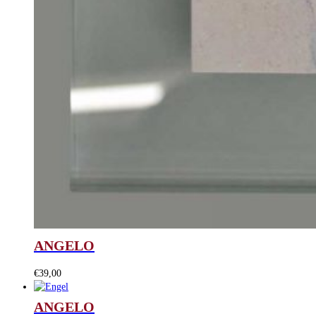
ANGELO
€
39,00
ANGELO