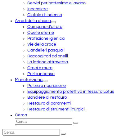
Servizi per battesimo e lavabo
Incensiere
Ciotole di incenso
Arredi della chiesa
Campane d'altare
Quelle eterne
Protezione igienica
Vie della croce
Candelieri pasquali
Raccoglitori ad anelli
La lezione attraversa
Croci a muro
Porta incenso
Manutenzione
Pulizia e riparazione
Equipaggiamento protettivo in tessuto Lotus
Bandiere di restauro
Restauro di paramenti
Restauro di strumenti liturgici
Cerca
Cerca
Invia
Cerca
Invia