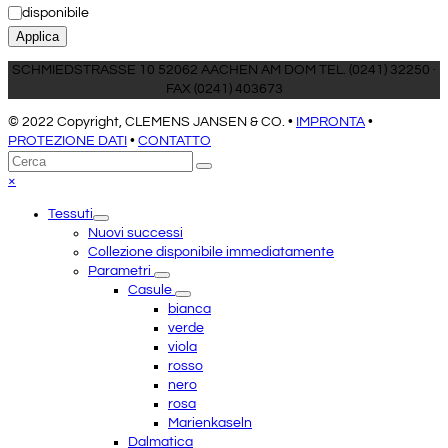
Disponibilità
disponibile
Applica
SCHMIEDSTRASSE 10 52062 AACHEN AM DOM TEL. (0241) 32250 ·
FAX (0241) 403673
© 2022 Copyright, CLEMENS JANSEN & CO. •
IMPRONTA
•
PROTEZIONE DATI
•
CONTATTO
Torna
Cerca
Invia
in
Close
×
cima
mobile
Tessuti
menu
Nuovi successi
Collezione disponibile immediatamente
Parametri
Casule
bianca
verde
viola
rosso
nero
rosa
Marienkaseln
Dalmatica