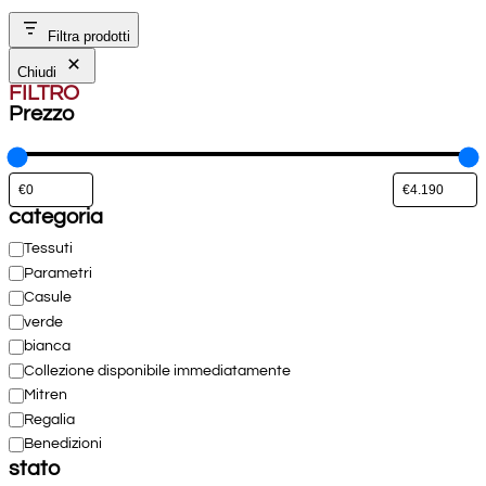
Filtra prodotti
Chiudi
FILTRO
Prezzo
categoria
Categoria
Tessuti
Parametri
Casule
verde
bianca
Collezione disponibile immediatamente
Mitren
Regalia
Benedizioni
stato