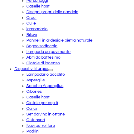
Personaggi
Caselle host
Disegni propri delle candele
Croci
Culle
lampadario
Rilievi
Pannelli in ardesia e pietra naturale
Segno zodiacale
Lampada da pavimento
Abiti da battesimo
Ciotole di incenso
Dispositivi liturgici
Lampadario accolito
Aspergille
Secchio Aspergillus
Cibories
Caselle host
Ciotole per ospiti
Calici
Set da vino in ottone
Ostensori
Navi petrolifere
Padrini