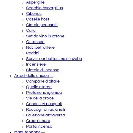
Aspergille
Secchio Aspergillus
Cibories
Caselle host
Ciotole per ospiti
Calici
Set da vino in ottone
Ostensori
Navi petrolifere
Padrini
Servizi per battesimo e lavabo
Incensiere
Ciotole di incenso
Arredi della chiesa
Campane d'altare
Quelle eterne
Protezione igienica
Vie della croce
Candelieri pasquali
Raccoglitori ad anelli
La lezione attraversa
Croci a muro
Porta incenso
Manutenzione