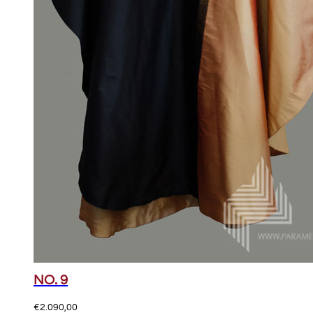
NO. 9
€
2.090,00