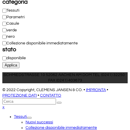
categoria
Categoria
Tessuti
Parametri
Casule
verde
nero
Collezione disponibile immediatamente
stato
Disponibilità
disponibile
Applica
SCHMIEDSTRASSE 10 52062 AACHEN AM DOM TEL. (0241) 32250 ·
FAX (0241) 403673
© 2022 Copyright, CLEMENS JANSEN & CO. •
IMPRONTA
•
PROTEZIONE DATI
•
CONTATTO
Torna
Cerca
Invia
in
Close
×
cima
mobile
Tessuti
menu
Nuovi successi
Collezione disponibile immediatamente