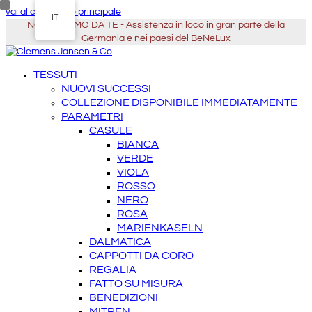
vai al contenuto principale
IT
NOI VENIAMO DA TE - Assistenza in loco in gran parte della
Germania e nei paesi del BeNeLux
TESSUTI
NUOVI SUCCESSI
COLLEZIONE DISPONIBILE IMMEDIATAMENTE
PARAMETRI
CASULE
BIANCA
VERDE
VIOLA
ROSSO
NERO
ROSA
MARIENKASELN
DALMATICA
CAPPOTTI DA CORO
REGALIA
FATTO SU MISURA
BENEDIZIONI
MITREN