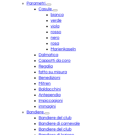
Parametri
Casule
bianca
verde
viola
rosso
nero
rosa
Marienkaseln
Dalmatica
Cappotti da coro
Regalia
fatto su misura
Benedizioni
Mitren
Baldacchini
Antependia
Impiccagioni
immagini
Bandiere
Bandiere del club
Bandiere di carnevale
Bandiere del club
Bandiere di lezione