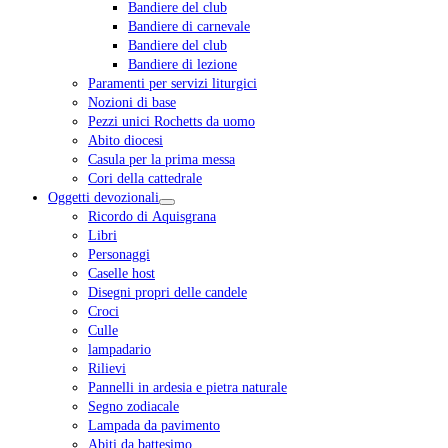
Bandiere del club
Bandiere di carnevale
Bandiere del club
Bandiere di lezione
Paramenti per servizi liturgici
Nozioni di base
Pezzi unici Rochetts da uomo
Abito diocesi
Casula per la prima messa
Cori della cattedrale
Oggetti devozionali
Ricordo di Aquisgrana
Libri
Personaggi
Caselle host
Disegni propri delle candele
Croci
Culle
lampadario
Rilievi
Pannelli in ardesia e pietra naturale
Segno zodiacale
Lampada da pavimento
Abiti da battesimo