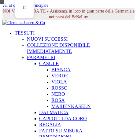
vai al contenuto principale
IT
NOI VENIAMO DA TE - Assistenza in loco in gran parte della Germania e
nei paesi del BeNeLux
TESSUTI
NUOVI SUCCESSI
COLLEZIONE DISPONIBILE
IMMEDIATAMENTE
PARAMETRI
CASULE
BIANCA
VERDE
VIOLA
ROSSO
NERO
ROSA
MARIENKASELN
DALMATICA
CAPPOTTI DA CORO
REGALIA
FATTO SU MISURA
BENEDIZIONI