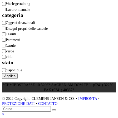
in
Wachsgestaltung
lavorazione
Lavoro manuale
categoria
Categoria
Oggetti devozionali
Disegni propri delle candele
Tessuti
Parametri
Casule
verde
viola
stato
Stato
disponibile
Applica
SCHMIEDSTRASSE 10 52062 AACHEN AM DOM TEL. (0241) 32250 ·
FAX (0241) 403673
© 2022 Copyright, CLEMENS JANSEN & CO. •
IMPRONTA
•
PROTEZIONE DATI
•
CONTATTO
Torna
Cerca
Invia
in
Close
×