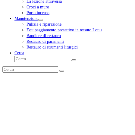
La lezione attraversa
Croci a muro
Porta incenso
Manutenzione
Pulizia e riparazione
Equipaggiamento protettivo in tessuto Lotus
Bandiere di restauro
Restauro di paramenti
Restauro di strumenti liturgici
Cerca
Cerca
Invia
Cerca
Invia