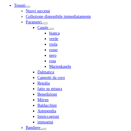
cima
mobile
Tessuti
menu
Nuovi successi
Collezione disponibile immediatamente
Parametri
Casule
bianca
verde
viola
rosso
nero
rosa
Marienkaseln
Dalmatica
Cappotti da coro
Regalia
fatto su misura
Benedizioni
Mitren
Baldacchini
Antependia
Impiccagioni
immagini
Bandiere