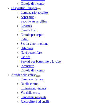
Ciotole di incenso
Dispositivi liturgici
Lampadario accolito
Aspergille
Secchio Aspergillus
Cibories
Caselle host
Ciotole per ospiti
Calici
Set da vino in ottone
Ostensori
Navi petrolifere
Padrini
Servizi per battesimo e lavabo
Incensiere
Ciotole di incenso
Arredi della chiesa
Campane d'altare
Quelle eterne
Protezione igienica
Vie della croce
Candelieri pasquali
Raccoglitori ad anelli