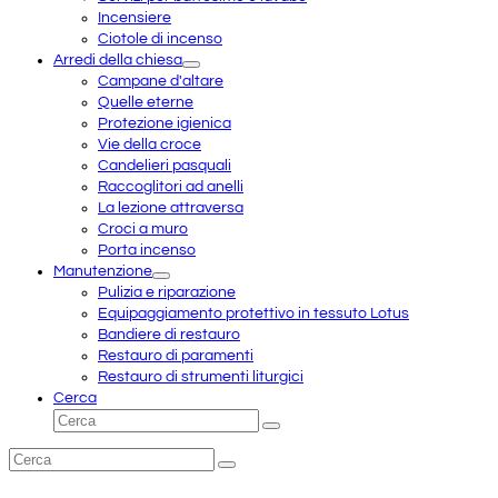
Incensiere
Ciotole di incenso
Arredi della chiesa
Campane d'altare
Quelle eterne
Protezione igienica
Vie della croce
Candelieri pasquali
Raccoglitori ad anelli
La lezione attraversa
Croci a muro
Porta incenso
Manutenzione
Pulizia e riparazione
Equipaggiamento protettivo in tessuto Lotus
Bandiere di restauro
Restauro di paramenti
Restauro di strumenti liturgici
Cerca
Cerca
Invia
Cerca
Invia