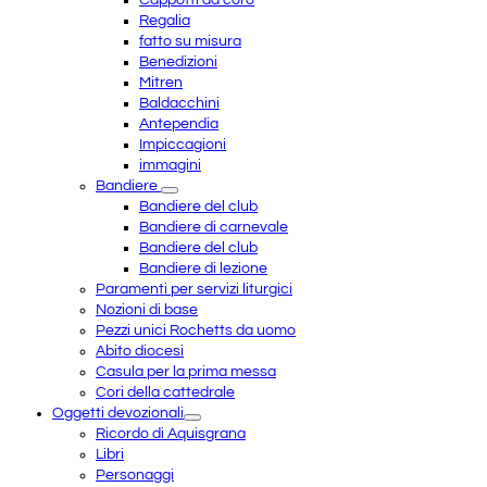
Cappotti da coro
Regalia
fatto su misura
Benedizioni
Mitren
Baldacchini
Antependia
Impiccagioni
immagini
Bandiere
Bandiere del club
Bandiere di carnevale
Bandiere del club
Bandiere di lezione
Paramenti per servizi liturgici
Nozioni di base
Pezzi unici Rochetts da uomo
Abito diocesi
Casula per la prima messa
Cori della cattedrale
Oggetti devozionali
Ricordo di Aquisgrana
Libri
Personaggi