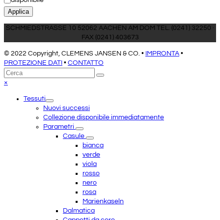
Applica
SCHMIEDSTRASSE 10 52062 AACHEN AM DOM TEL. (0241) 32250 ·
FAX (0241) 403673
© 2022 Copyright, CLEMENS JANSEN & CO. •
IMPRONTA
•
PROTEZIONE DATI
•
CONTATTO
Torna
Cerca
Invia
in
Close
×
cima
mobile
Tessuti
menu
Nuovi successi
Collezione disponibile immediatamente
Parametri
Casule
bianca
verde
viola
rosso
nero
rosa
Marienkaseln
Dalmatica