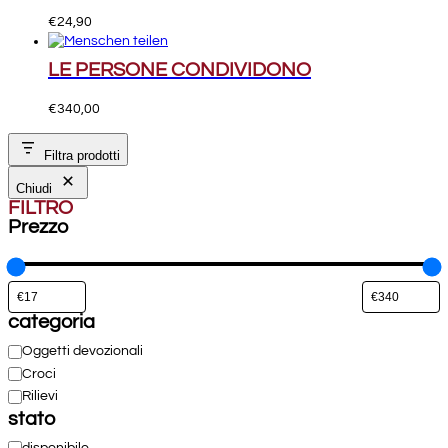
€
24,90
LE PERSONE CONDIVIDONO
€
340,00
Filtra prodotti
Chiudi
FILTRO
Prezzo
categoria
Categoria
Oggetti devozionali
Croci
Rilievi
stato
Disponibilità
disponibile