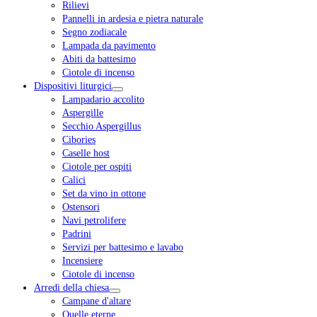
Rilievi
Pannelli in ardesia e pietra naturale
Segno zodiacale
Lampada da pavimento
Abiti da battesimo
Ciotole di incenso
Dispositivi liturgici
Lampadario accolito
Aspergille
Secchio Aspergillus
Cibories
Caselle host
Ciotole per ospiti
Calici
Set da vino in ottone
Ostensori
Navi petrolifere
Padrini
Servizi per battesimo e lavabo
Incensiere
Ciotole di incenso
Arredi della chiesa
Campane d'altare
Quelle eterne