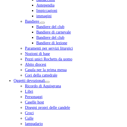
Antependia
Impiccagioni
immagini
Bandiere
Bandiere del club
Bandiere di carnevale
Bandiere del club
Bandiere di lezione
Paramenti per servizi liturgici
Nozioni di base
Pezzi unici Rochetts da uomo
Abito diocesi
Casula per la prima messa
Cori della cattedrale
Oggetti devozionali
Ricordo di Aquisgrana
Libri
Personaggi
Caselle host
Disegni propri delle candele
Croci
Culle
lampadario