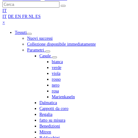
Torna
Cerca
Invia
in
IT
cima
IT
DE
EN
FR
NL
ES
Close
×
mobile
Tessuti
menu
Nuovi successi
Collezione disponibile immediatamente
Parametri
Casule
bianca
verde
viola
rosso
nero
rosa
Marienkaseln
Dalmatica
Cappotti da coro
Regalia
fatto su misura
Benedizioni
Mitren
Baldacchini