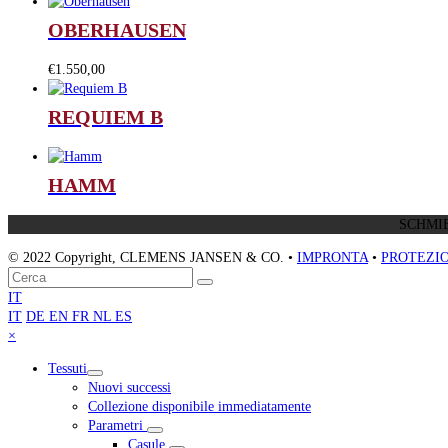
OBERHAUSEN
€
1.550,00
REQUIEM B
HAMM
SCHMIE
© 2022 Copyright, CLEMENS JANSEN & CO. •
IMPRONTA
•
PROTEZIO
Torna
Cerca
Invia
in
IT
cima
IT
DE
EN
FR
NL
ES
Close
×
mobile
Tessuti
menu
Nuovi successi
Collezione disponibile immediatamente
Parametri
Casule