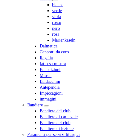
bianca
verde
viola
rosso
nero
rosa
Marienkaseln
Dalmatica
Cappotti da coro
Regalia
fatto su misura
Benedizioni
Mitren
Baldacchini
Antependia
Impiccagioni
immagini
Bandiere
Bandiere del club
Bandiere di carnevale
Bandiere del club
Bandiere di lezione
Paramenti per servizi liturgici