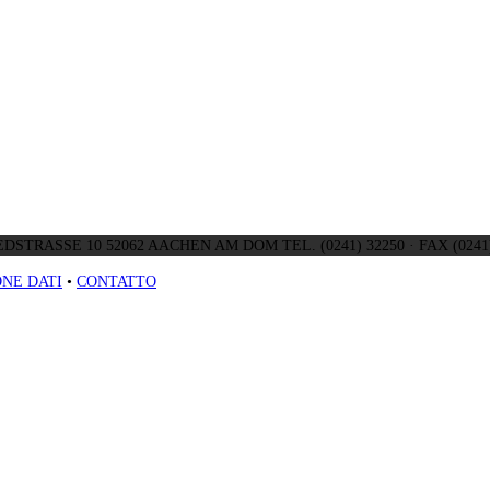
DSTRASSE 10 52062 AACHEN AM DOM TEL. (0241) 32250 · FAX (0241)
NE DATI
•
CONTATTO