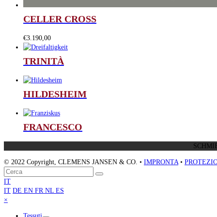
CELLER CROSS
€
3.190,00
TRINITÀ
HILDESHEIM
FRANCESCO
SCHMIE
© 2022 Copyright, CLEMENS JANSEN & CO. •
IMPRONTA
•
PROTEZIO
Torna
Cerca
Invia
in
IT
cima
IT
DE
EN
FR
NL
ES
Close
×
mobile
Tessuti