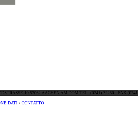
DSTRASSE 10 52062 AACHEN AM DOM TEL. (0241) 32250 · FAX (0241)
NE DATI
•
CONTATTO