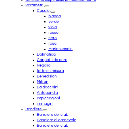
Parametri
Casule
bianca
verde
viola
rosso
nero
rosa
Marienkaseln
Dalmatica
Cappotti da coro
Regalia
fatto su misura
Benedizioni
Mitren
Baldacchini
Antependia
Impiccagioni
immagini
Bandiere
Bandiere del club
Bandiere di carnevale
Bandiere del club