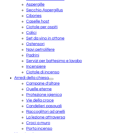
Aspergille
Secchio Aspergillus
Cibories
Caselle host
Ciotole per ospiti
Calici
Set da vino in ottone
Ostensori
Navi petrolifere
Padrini
Servizi per battesimo e lavabo
Incensiere
Ciotole di incenso
Arredi della chiesa
Campane d'altare
Quelle eterne
Protezione igienica
Vie della croce
Candelieri pasquali
Raccoglitori ad anelli
La lezione attraversa
Croci a muro
Porta incenso