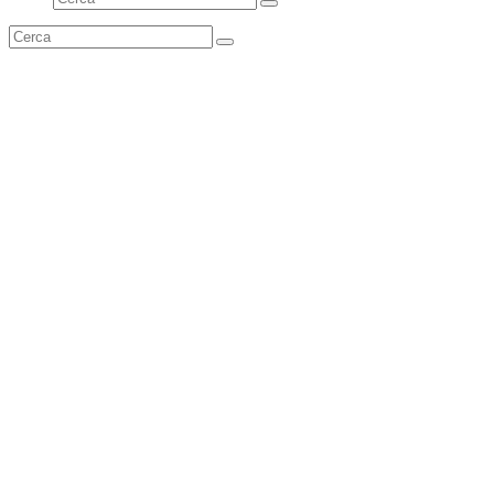
Invia
Cerca
Invia