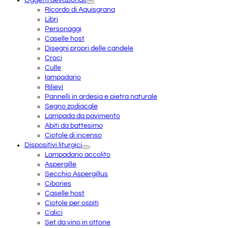
Oggetti devozionali
Ricordo di Aquisgrana
Libri
Personaggi
Caselle host
Disegni propri delle candele
Croci
Culle
lampadario
Rilievi
Pannelli in ardesia e pietra naturale
Segno zodiacale
Lampada da pavimento
Abiti da battesimo
Ciotole di incenso
Dispositivi liturgici
Lampadario accolito
Aspergille
Secchio Aspergillus
Cibories
Caselle host
Ciotole per ospiti
Calici
Set da vino in ottone