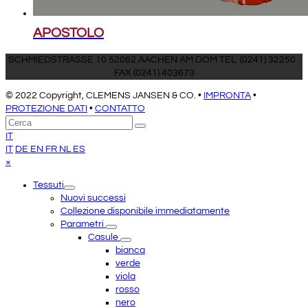
APOSTOLO
SCHMIEDSTRASSE 10 52062 AACHEN AM DOM TEL. (0241) 32250 ·
FAX (0241) 403673
© 2022 Copyright, CLEMENS JANSEN & CO. •
IMPRONTA
•
PROTEZIONE DATI
•
CONTATTO
Torna
Cerca
Invia
in
IT
cima
IT
DE
EN
FR
NL
ES
Close
×
mobile
Tessuti
menu
Nuovi successi
Collezione disponibile immediatamente
Parametri
Casule
bianca
verde
viola
rosso
nero