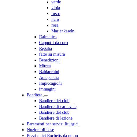
verde
viola
rosso
nero
rosa
Marienkaseln
Dalmatica
Cappotti da coro
Regalia
fatto su misura
Benedizioni
Mitren
Baldacchini
Antependia
Impiccagioni
immagini
Bandiere
Bandiere del club
Bandiere di carnevale
Bandiere del club
Bandiere di lezione
Paramenti per servizi liturgici
Nozioni di base
Pezzi unici Rochetts da uomo