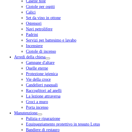
Caselle host
Ciotole per ospiti
Calici
Set da vino in ottone
Ostensori
Navi petrolifere
Padrini
Servizi per battesimo e lavabo
Incensiere
Ciotole di incenso
Arredi della chiesa
Campane d'altare
Quelle eterne
Protezione igienica
Vie della croce
Candelieri pasquali
Raccoglitori ad anelli
La lezione attraversa
Croci a muro
Porta incenso
Manutenzione
Pulizia e riparazione
Equipaggiamento protettivo in tessuto Lotus
Bandiere di restauro