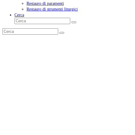
Restauro di paramenti
Restauro di strumenti liturgici
Cerca
Cerca
Invia
Cerca
Invia