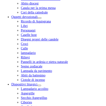
Abito diocesi
Casula per la prima messa
Cori della cattedrale
Oggetti devozionali
Ricordo di Aquisgrana
Libri
Personaggi
Caselle host
Disegni propri delle candele
Croci
Culle
lampadario
Rilievi
Pannelli in ardesia e pietra naturale
Segno zodiacale
Lampada da pavimento
Abiti da battesimo
Ciotole di incenso
Dispositivi liturgici
Lampadario accolito
Aspergille
Secchio Aspergillus
Cibories