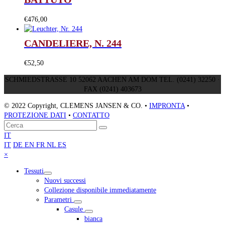
€
476,00
CANDELIERE, N. 244
€
52,50
SCHMIEDSTRASSE 10 52062 AACHEN AM DOM TEL. (0241) 32250 ·
FAX (0241) 403673
© 2022 Copyright, CLEMENS JANSEN & CO. •
IMPRONTA
•
PROTEZIONE DATI
•
CONTATTO
Torna
Cerca
Invia
in
IT
cima
IT
DE
EN
FR
NL
ES
Close
×
mobile
Tessuti
menu
Nuovi successi
Collezione disponibile immediatamente
Parametri
Casule
bianca