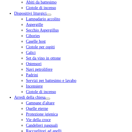
Abiti da battesimo
Ciotole di incenso
Dispositivi liturgici
Lampadario accolito
Aspergille
Secchio Aspergillus
Cibories
Caselle host
Ciotole per ospiti
Calici
Set da vino in ottone
Ostensori
Navi petrolifere
Padrini
Servizi per battesimo e lavabo
Incensiere
Ciotole di incenso
Arredi della chiesa
Campane d'altare
Quelle eterne
Protezione igienica
Vie della croce
Candelieri pasquali
Raccoglitori ad anelli