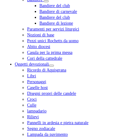
Bandiere del club
Bandiere di carnevale
Bandiere del club
Bandiere di lezione
Paramenti per servizi liturgici
Nozioni di base
Pezzi unici Rochetts da uomo
Abito diocesi
Casula per la prima messa
Cori della cattedrale
Oggetti devozionali
Ricordo di Aquisgrana
Libri
Personaggi
Caselle host
Disegni propri delle candele
Croci
Culle
lampadario
Rilievi
Pannelli in ardesia e pietra naturale
Segno zodiacale
Lampada da pavimento