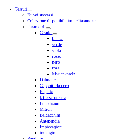
mobile
Tessuti
menu
Nuovi successi
Collezione disponibile immediatamente
Parametri
Casule
bianca
verde
viola
rosso
nero
rosa
Marienkaseln
Dalmatica
Cappotti da coro
Regalia
fatto su misura
Benedizioni
Mitren
Baldacchini
Antependia
Impiccagioni
immagini
Bandiere