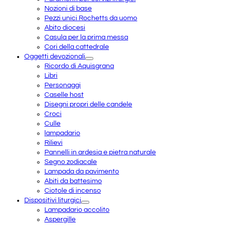
Nozioni di base
Pezzi unici Rochetts da uomo
Abito diocesi
Casula per la prima messa
Cori della cattedrale
Oggetti devozionali
Ricordo di Aquisgrana
Libri
Personaggi
Caselle host
Disegni propri delle candele
Croci
Culle
lampadario
Rilievi
Pannelli in ardesia e pietra naturale
Segno zodiacale
Lampada da pavimento
Abiti da battesimo
Ciotole di incenso
Dispositivi liturgici
Lampadario accolito
Aspergille