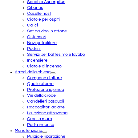
Secchio Aspergillus
Cibories
Caselle host
Ciotole per ospiti
Calici
Set da vino in ottone
Ostensori
Navi petrolifere
Padrini
Servizi per battesimo e lavabo
Incensiere
Ciotole di incenso
Arredi della chiesa
Campane d'altare
Quelle eterne
Protezione igienica
Vie della croce
Candelieri pasquali
Raccoglitori ad anelli
La lezione attraversa
Croci a muro
Porta incenso
Manutenzione
Pulizia e riparazione