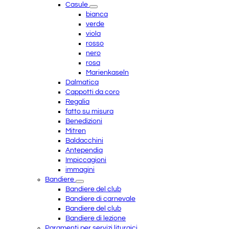
Casule
bianca
verde
viola
rosso
nero
rosa
Marienkaseln
Dalmatica
Cappotti da coro
Regalia
fatto su misura
Benedizioni
Mitren
Baldacchini
Antependia
Impiccagioni
immagini
Bandiere
Bandiere del club
Bandiere di carnevale
Bandiere del club
Bandiere di lezione
Paramenti per servizi liturgici