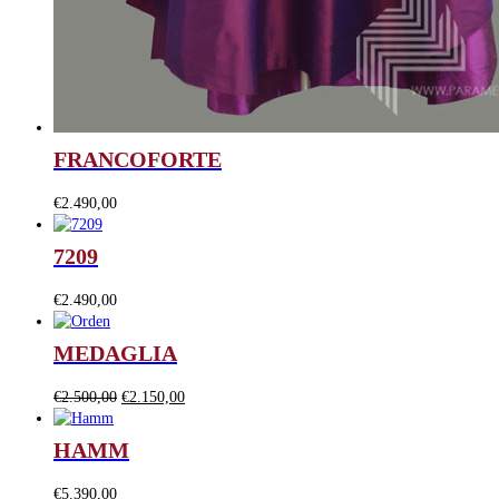
FRANCOFORTE
€
2.490,00
7209
€
2.490,00
MEDAGLIA
Il
Il
€
2.500,00
€
2.150,00
prezzo
prezzo
originale
attuale
HAMM
era:
è:
€2.500,00.
€2.150,00.
€
5.390,00