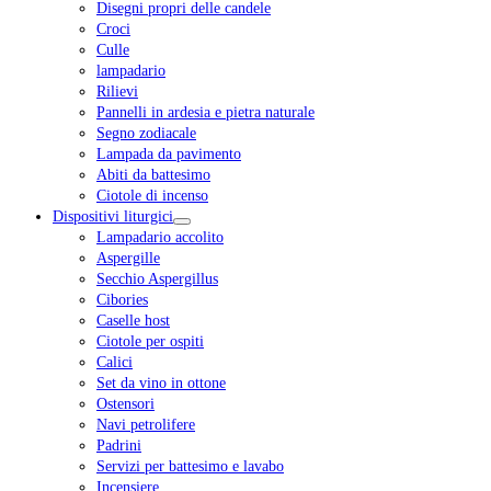
Disegni propri delle candele
Croci
Culle
lampadario
Rilievi
Pannelli in ardesia e pietra naturale
Segno zodiacale
Lampada da pavimento
Abiti da battesimo
Ciotole di incenso
Dispositivi liturgici
Lampadario accolito
Aspergille
Secchio Aspergillus
Cibories
Caselle host
Ciotole per ospiti
Calici
Set da vino in ottone
Ostensori
Navi petrolifere
Padrini
Servizi per battesimo e lavabo
Incensiere