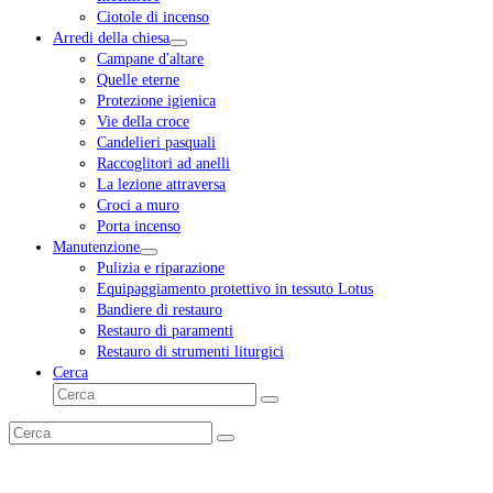
Ciotole di incenso
Arredi della chiesa
Campane d'altare
Quelle eterne
Protezione igienica
Vie della croce
Candelieri pasquali
Raccoglitori ad anelli
La lezione attraversa
Croci a muro
Porta incenso
Manutenzione
Pulizia e riparazione
Equipaggiamento protettivo in tessuto Lotus
Bandiere di restauro
Restauro di paramenti
Restauro di strumenti liturgici
Cerca
Cerca
Invia
Cerca
Invia