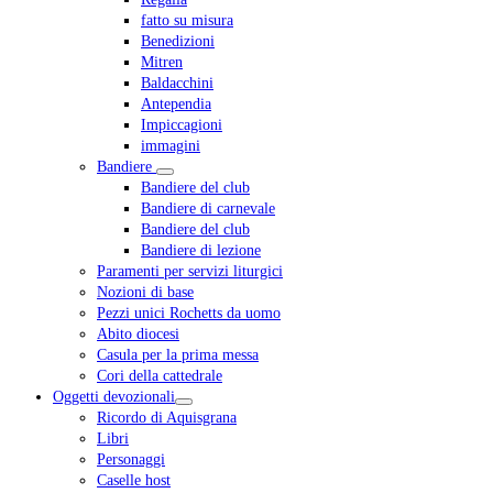
fatto su misura
Benedizioni
Mitren
Baldacchini
Antependia
Impiccagioni
immagini
Bandiere
Bandiere del club
Bandiere di carnevale
Bandiere del club
Bandiere di lezione
Paramenti per servizi liturgici
Nozioni di base
Pezzi unici Rochetts da uomo
Abito diocesi
Casula per la prima messa
Cori della cattedrale
Oggetti devozionali
Ricordo di Aquisgrana
Libri
Personaggi
Caselle host