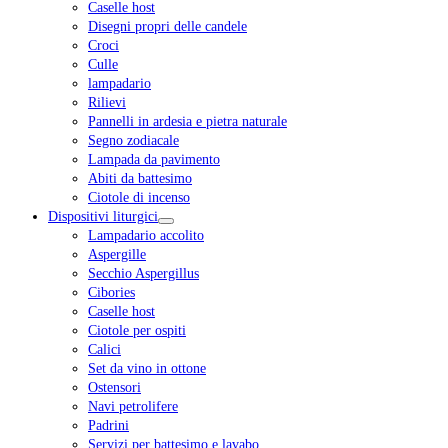
Caselle host
Disegni propri delle candele
Croci
Culle
lampadario
Rilievi
Pannelli in ardesia e pietra naturale
Segno zodiacale
Lampada da pavimento
Abiti da battesimo
Ciotole di incenso
Dispositivi liturgici
Lampadario accolito
Aspergille
Secchio Aspergillus
Cibories
Caselle host
Ciotole per ospiti
Calici
Set da vino in ottone
Ostensori
Navi petrolifere
Padrini
Servizi per battesimo e lavabo