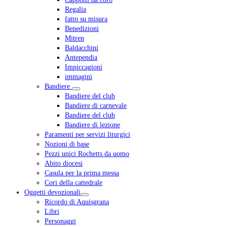
Regalia
fatto su misura
Benedizioni
Mitren
Baldacchini
Antependia
Impiccagioni
immagini
Bandiere
Bandiere del club
Bandiere di carnevale
Bandiere del club
Bandiere di lezione
Paramenti per servizi liturgici
Nozioni di base
Pezzi unici Rochetts da uomo
Abito diocesi
Casula per la prima messa
Cori della cattedrale
Oggetti devozionali
Ricordo di Aquisgrana
Libri
Personaggi