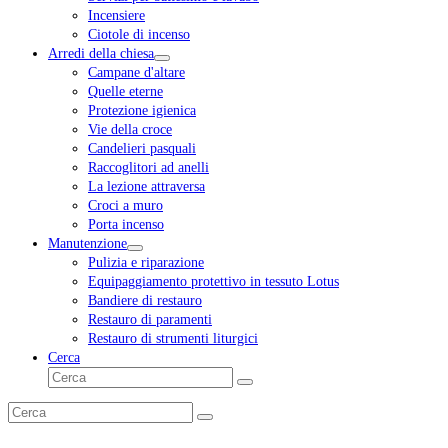
Incensiere
Ciotole di incenso
Arredi della chiesa
Campane d'altare
Quelle eterne
Protezione igienica
Vie della croce
Candelieri pasquali
Raccoglitori ad anelli
La lezione attraversa
Croci a muro
Porta incenso
Manutenzione
Pulizia e riparazione
Equipaggiamento protettivo in tessuto Lotus
Bandiere di restauro
Restauro di paramenti
Restauro di strumenti liturgici
Cerca
Cerca
Invia
Cerca
Invia