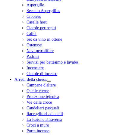
Aspergille
Secchio Aspergillus
Cibories
Caselle host
Ciotole per ospiti
Calici
Set da vino in ottone
Ostensori
Navi petrolifere
Padrini
Servizi per battesimo e lavabo
Incensiere
Ciotole di incenso
Arredi della chiesa
Campane d'altare
Quelle eterne
Protezione igienica
Vie della croce
Candelieri pasquali
Raccoglitori ad anelli
La lezione attraversa
Croci a muro
Porta incenso