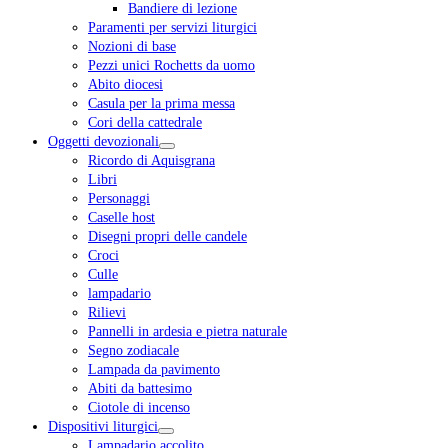
Bandiere di lezione
Paramenti per servizi liturgici
Nozioni di base
Pezzi unici Rochetts da uomo
Abito diocesi
Casula per la prima messa
Cori della cattedrale
Oggetti devozionali
Ricordo di Aquisgrana
Libri
Personaggi
Caselle host
Disegni propri delle candele
Croci
Culle
lampadario
Rilievi
Pannelli in ardesia e pietra naturale
Segno zodiacale
Lampada da pavimento
Abiti da battesimo
Ciotole di incenso
Dispositivi liturgici
Lampadario accolito