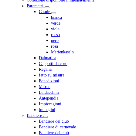
Collezione disponibile immediatamente
Parametri
Casule
bianca
verde
viola
rosso
nero
rosa
Marienkaseln
Dalmatica
Cappotti da coro
Regalia
fatto su misura
Benedizioni
Mitren
Baldacchini
Antependia
Impiccagioni
immagini
Bandiere
Bandiere del club
Bandiere di carnevale
Bandiere del club