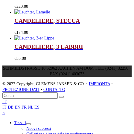
€
220,00
CANDELIERE, STECCA
€
174,00
CANDELIERE, 3 LABBRI
€
85,00
SCHMIEDSTRASSE 10 52062 AACHEN AM DOM TEL. (0241) 32250 ·
FAX (0241) 403673
© 2022 Copyright, CLEMENS JANSEN & CO. •
IMPRONTA
•
PROTEZIONE DATI
•
CONTATTO
Torna
Cerca
Invia
in
IT
cima
IT
DE
EN
FR
NL
ES
Close
×
mobile
Tessuti
menu
Nuovi successi