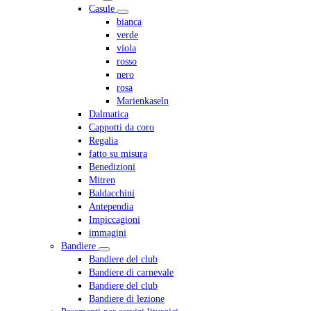
Casule
bianca
verde
viola
rosso
nero
rosa
Marienkaseln
Dalmatica
Cappotti da coro
Regalia
fatto su misura
Benedizioni
Mitren
Baldacchini
Antependia
Impiccagioni
immagini
Bandiere
Bandiere del club
Bandiere di carnevale
Bandiere del club
Bandiere di lezione