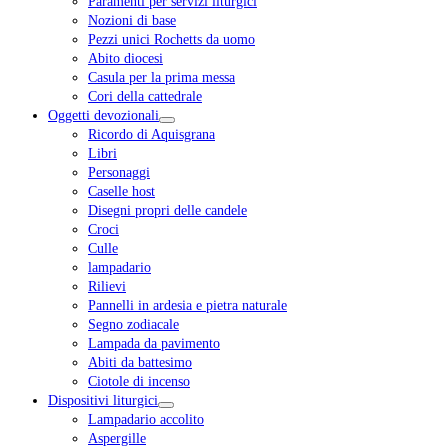
Paramenti per servizi liturgici
Nozioni di base
Pezzi unici Rochetts da uomo
Abito diocesi
Casula per la prima messa
Cori della cattedrale
Oggetti devozionali
Ricordo di Aquisgrana
Libri
Personaggi
Caselle host
Disegni propri delle candele
Croci
Culle
lampadario
Rilievi
Pannelli in ardesia e pietra naturale
Segno zodiacale
Lampada da pavimento
Abiti da battesimo
Ciotole di incenso
Dispositivi liturgici
Lampadario accolito
Aspergille