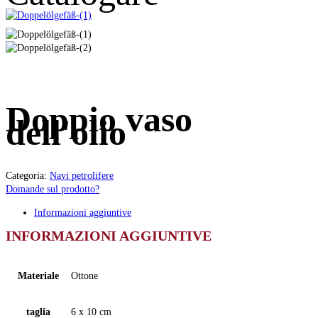
Doppio vaso
dell'olio
Categoria:
Navi petrolifere
Domande sul prodotto?
Informazioni aggiuntive
INFORMAZIONI AGGIUNTIVE
Materiale
Ottone
taglia
6 x 10 cm