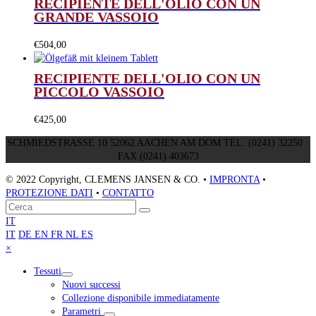
RECIPIENTE DELL'OLIO CON UN
GRANDE VASSOIO
€
504,00
RECIPIENTE DELL'OLIO CON UN
PICCOLO VASSOIO
€
425,00
SCHMIEDSTRASSE 10 52062 AACHEN AM DOM TEL. (0241) 32250 ·
FAX (0241) 403673
© 2022 Copyright, CLEMENS JANSEN & CO. •
IMPRONTA
•
PROTEZIONE DATI
•
CONTATTO
Torna
Cerca
Invia
in
IT
cima
IT
DE
EN
FR
NL
ES
Close
×
mobile
Tessuti
menu
Nuovi successi
Collezione disponibile immediatamente
Parametri