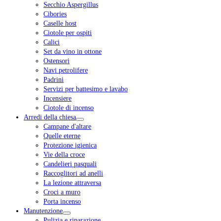
Secchio Aspergillus
Cibories
Caselle host
Ciotole per ospiti
Calici
Set da vino in ottone
Ostensori
Navi petrolifere
Padrini
Servizi per battesimo e lavabo
Incensiere
Ciotole di incenso
Arredi della chiesa
Campane d'altare
Quelle eterne
Protezione igienica
Vie della croce
Candelieri pasquali
Raccoglitori ad anelli
La lezione attraversa
Croci a muro
Porta incenso
Manutenzione
Pulizia e riparazione