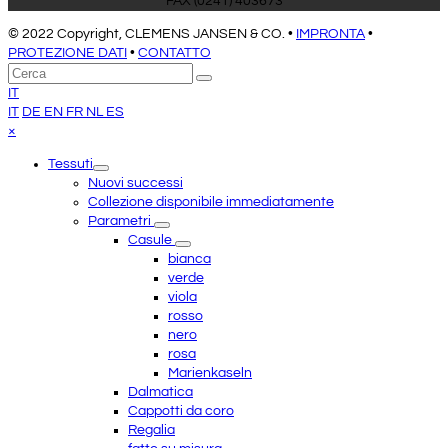
FAX (0241) 403673
© 2022 Copyright, CLEMENS JANSEN & CO. •
IMPRONTA
•
PROTEZIONE DATI
•
CONTATTO
Torna
Cerca
Invia
in
IT
cima
IT
DE
EN
FR
NL
ES
Close
×
mobile
Tessuti
menu
Nuovi successi
Collezione disponibile immediatamente
Parametri
Casule
bianca
verde
viola
rosso
nero
rosa
Marienkaseln
Dalmatica
Cappotti da coro
Regalia