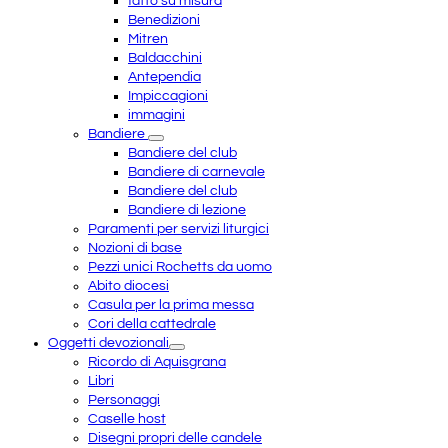
fatto su misura
Benedizioni
Mitren
Baldacchini
Antependia
Impiccagioni
immagini
Bandiere
Bandiere del club
Bandiere di carnevale
Bandiere del club
Bandiere di lezione
Paramenti per servizi liturgici
Nozioni di base
Pezzi unici Rochetts da uomo
Abito diocesi
Casula per la prima messa
Cori della cattedrale
Oggetti devozionali
Ricordo di Aquisgrana
Libri
Personaggi
Caselle host
Disegni propri delle candele