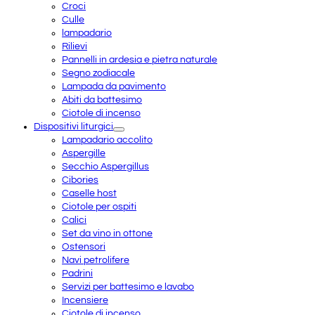
Croci
Culle
lampadario
Rilievi
Pannelli in ardesia e pietra naturale
Segno zodiacale
Lampada da pavimento
Abiti da battesimo
Ciotole di incenso
Dispositivi liturgici
Lampadario accolito
Aspergille
Secchio Aspergillus
Cibories
Caselle host
Ciotole per ospiti
Calici
Set da vino in ottone
Ostensori
Navi petrolifere
Padrini
Servizi per battesimo e lavabo
Incensiere
Ciotole di incenso