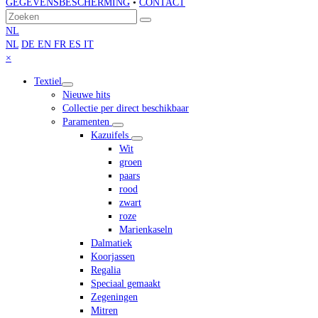
GEGEVENSBESCHERMING
•
CONTACT
Terug
Zoeken
Verzenden
naar
NL
boven
NL
DE
EN
FR
ES
IT
Close
×
mobile
Textiel
menu
Nieuwe hits
Collectie per direct beschikbaar
Paramenten
Kazuifels
Wit
groen
paars
rood
zwart
roze
Marienkaseln
Dalmatiek
Koorjassen
Regalia
Speciaal gemaakt
Zegeningen
Mitren