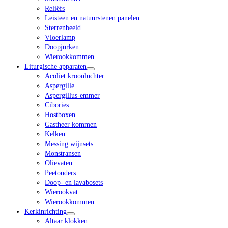
Reliëfs
Leisteen en natuurstenen panelen
Sterrenbeeld
Vloerlamp
Doopjurken
Wierookkommen
Liturgische apparaten
Acoliet kroonluchter
Aspergille
Aspergillus-emmer
Cibories
Hostboxen
Gastheer kommen
Kelken
Messing wijnsets
Monstransen
Olievaten
Peetouders
Doop- en lavabosets
Wierookvat
Wierookkommen
Kerkinrichting
Altaar klokken