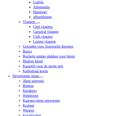
Luifels
Antependia
Hangings
afbeeldingen
Vlaggen
Club vlaggen
Carnaval vlaggen
Club vlaggen
Lezing vlaggen
Gewaden voor liturgische diensten
Basics
Rochetts unieke stukken voor heren
Bisdom kleed
Kazuifel voor de eerste mis
Kathedraal koren
Devotionele items
Aken souvenir
Boeken
Karakters
Hostboxen
Kaarsen-eigen ontwerpen
Kruisen
Wiegjes
kroonluchter