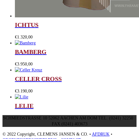
ICHTUS
€
1.320,00
BAMBERG
€
3.950,00
CELLER CROSS
€
3.190,00
LELIE
SCHMIEDSTRASSE 10 52062 AACHEN AM DOM TEL. (0241) 32250 ·
FAX (0241) 403673
© 2022 Copyright, CLEMENS JANSEN & CO. •
AFDRUK
•