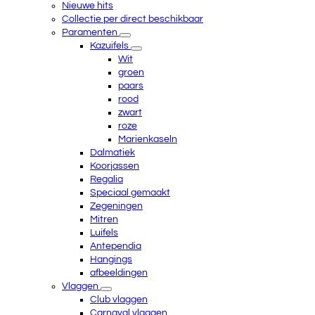
Nieuwe hits
Collectie per direct beschikbaar
Paramenten
Kazuifels
Wit
groen
paars
rood
zwart
roze
Marienkaseln
Dalmatiek
Koorjassen
Regalia
Speciaal gemaakt
Zegeningen
Mitren
Luifels
Antependia
Hangings
afbeeldingen
Vlaggen
Club vlaggen
Carnaval vlaggen