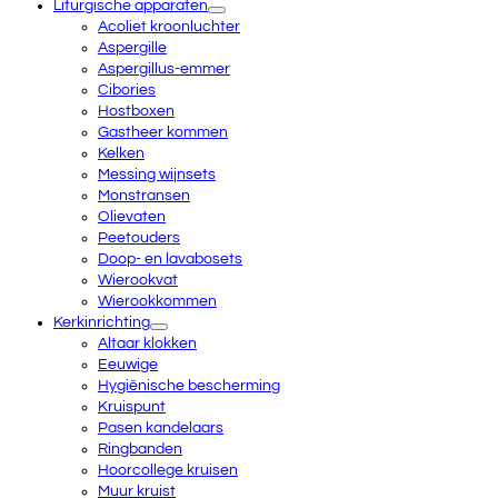
Liturgische apparaten
Acoliet kroonluchter
Aspergille
Aspergillus-emmer
Cibories
Hostboxen
Gastheer kommen
Kelken
Messing wijnsets
Monstransen
Olievaten
Peetouders
Doop- en lavabosets
Wierookvat
Wierookkommen
Kerkinrichting
Altaar klokken
Eeuwige
Hygiënische bescherming
Kruispunt
Pasen kandelaars
Ringbanden
Hoorcollege kruisen
Muur kruist