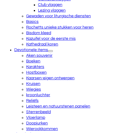
Club vlaggen
Lezing vlaggen
Gewaden voor liturgische diensten
Basics
Rochetts unieke stukken voor heren
Bisdom kleed
Kazuifel voor de eerste mis
Kathedraal koren
Devotionele items
Aken souvenir
Boeken
Karakters
Hostboxen
Kaarsen-eigen ontwerpen
Kruisen
Wiegjes
kroonluchter
Reliëfs
Leisteen en natuurstenen panelen
Sterrenbeeld
Vloerlamp
Doopjurken
Wierookkommen