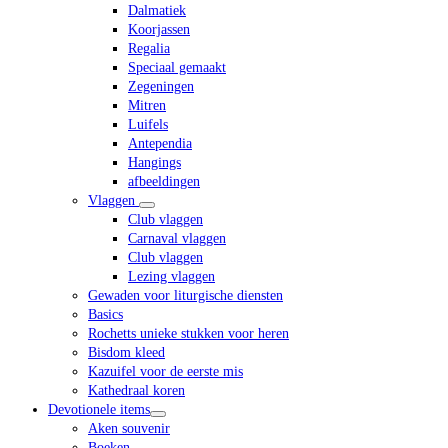
Dalmatiek
Koorjassen
Regalia
Speciaal gemaakt
Zegeningen
Mitren
Luifels
Antependia
Hangings
afbeeldingen
Vlaggen
Club vlaggen
Carnaval vlaggen
Club vlaggen
Lezing vlaggen
Gewaden voor liturgische diensten
Basics
Rochetts unieke stukken voor heren
Bisdom kleed
Kazuifel voor de eerste mis
Kathedraal koren
Devotionele items
Aken souvenir
Boeken