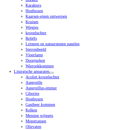
Karakters
Hostboxen
Kaarsen-eigen ontwerpen
Kruisen
Wiegjes
kroonluchter
Reliëfs
Leisteen en natuurstenen panelen
Sterrenbeeld
Vloerlamp
Doopjurken
Wierookkommen
Liturgische apparaten
Acoliet kroonluchter
Aspergille
Aspergillus-emmer
Cibories
Hostboxen
Gastheer kommen
Kelken
Messing wijnsets
Monstransen
Olievaten