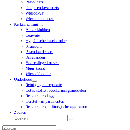
Peetouders
Doop- en lavabosets
Wierookvat
Wierookkommen
Kerkinrichting
Altaar klokken
Eeuwige
Hygiënische bescherming
Kruispunt
Pasen kandelaars
Ringbanden
Hoorcollege kruisen
Muur kruist
Wierookhouder
Onderhoud
Reiniging en reparatie
Lotus-stoffen beschermingsmiddelen
Restauratie vlaggen
Herstel van paramenten
Restauratie van liturgische apparatuur
Zoeken
Zoeken
Verzenden
Zoeken