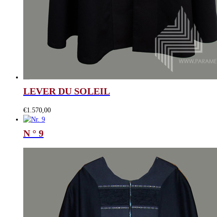
LEVER DU SOLEIL
€
1.570,00
N ° 9