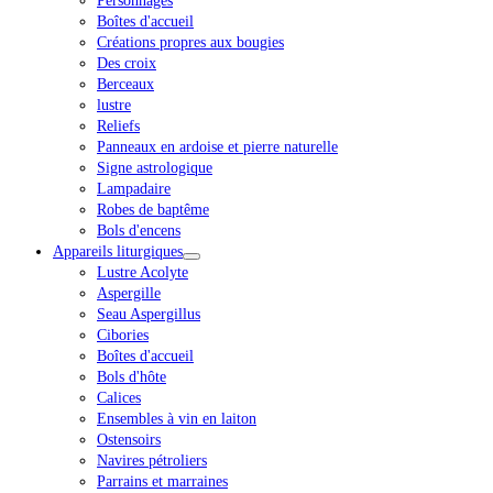
Personnages
Boîtes d'accueil
Créations propres aux bougies
Des croix
Berceaux
lustre
Reliefs
Panneaux en ardoise et pierre naturelle
Signe astrologique
Lampadaire
Robes de baptême
Bols d'encens
Appareils liturgiques
Lustre Acolyte
Aspergille
Seau Aspergillus
Cibories
Boîtes d'accueil
Bols d'hôte
Calices
Ensembles à vin en laiton
Ostensoirs
Navires pétroliers
Parrains et marraines