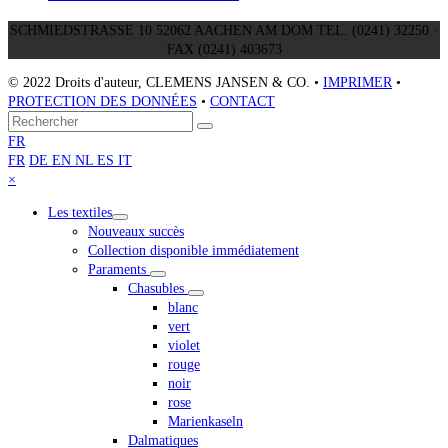
SCHMIEDSTRASSE 10 52062 AACHEN AM DOM TEL. (0241) 32250 ·
FAX (0241) 403673
© 2022 Droits d'auteur, CLEMENS JANSEN & CO. •
IMPRIMER
•
PROTECTION DES DONNÉES
•
CONTACT
Retour
Rechercher
Envoyer
au
FR
sommet
FR
DE
EN
NL
ES
IT
Close
×
mobile
Les textiles
menu
Nouveaux succès
Collection disponible immédiatement
Paraments
Chasubles
blanc
vert
violet
rouge
noir
rose
Marienkaseln
Dalmatiques