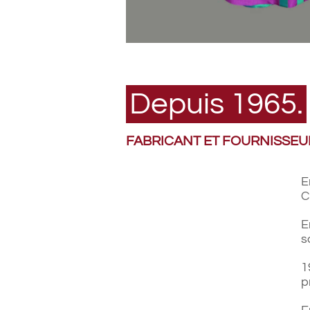
APPAREILS
LITURGIQUES
Depuis 1965.
FABRICANT ET FOURNISSEUR
E
C
E
s
1
p