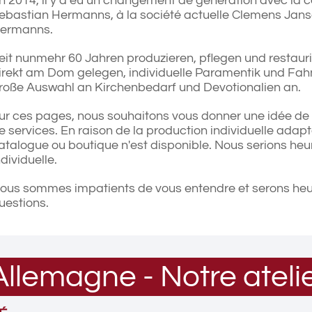
n 2014, il y a eu un changement de génération avec la ces
ebastian Hermanns, à la société actuelle Clemens Janse
ermanns.
eit nunmehr 60 Jahren produzieren, pflegen und restaur
irekt am Dom gelegen, individuelle Paramentik und Fahne
roße Auswahl an Kirchenbedarf und Devotionalien an.
ur ces pages, nous souhaitons vous donner une idée de
e services. En raison de la production individuelle adap
atalogue ou boutique n'est disponible. Nous serions heur
ndividuelle.
ous sommes impatients de vous entendre et serons heu
uestions.
llemagne - Notre atelie