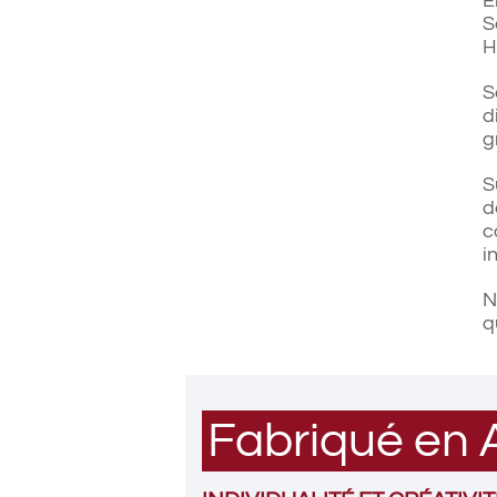
E
S
H
S
d
g
S
d
c
i
N
q
Fabriqué en A