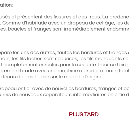
ation:
usés et présentent des fissures et des trous. La broder
s. Comme d'habitude avec un drapeau de cet âge, les de
res, boucles et franges sont irrémédiablement endomm
ré les uns des autres, toutes les bordures et franges 
main, les fils lâches sont sécurisés, les fils manquants 
t complètement enroulés pour la sécurité. Pour ce faire,
tièrement brodé avec une machine à broder à main (tamb
tériau de base basé sur le modèle d'origine.
 drapeau entier avec de nouvelles bordures, franges et bo
ournis de nouveaux séparateurs intermédiaires en ortie 
PLUS TARD