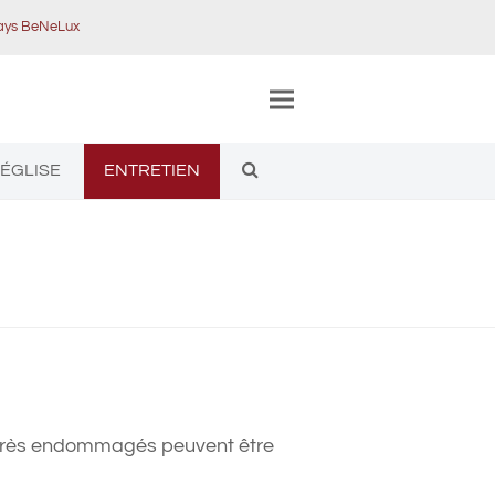
pays BeNeLux
'ÉGLISE
ENTRETIEN
 très endommagés peuvent être