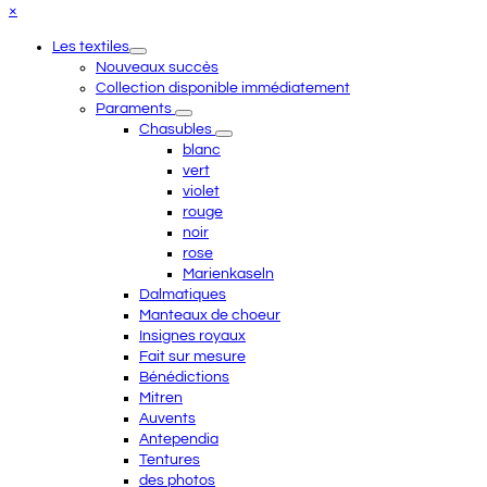
Close
×
mobile
Les textiles
menu
Nouveaux succès
Collection disponible immédiatement
Paraments
Chasubles
blanc
vert
violet
rouge
noir
rose
Marienkaseln
Dalmatiques
Manteaux de choeur
Insignes royaux
Fait sur mesure
Bénédictions
Mitren
Auvents
Antependia
Tentures
des photos