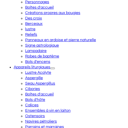
Personnages
Boîtes d'accueil
Créations propres aux bougies
Des croix
Berceaux
lustre
Reliefs
Panneaux en ardoise et pierre naturelle
Signe astrologique
Lampadaire
Robes de baptême
Bols d'encens
Appareils liturgiques
Lustre Acolyte
Aspergille
Seau Aspergillus
Cibories
Boîtes d'accueil
Bols d'hôte
Calices
Ensembles à vin en laiton
Ostensoirs
Navires pétroliers
Parrains et marraines