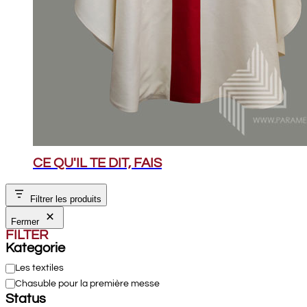
CE QU'IL TE DIT, FAIS
Filtrer les produits
Fermer
FILTER
Kategorie
Catégorie
Les textiles
Chasuble pour la première messe
Status