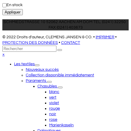
État
En stock
Appliquer
SCHMIEDSTRASSE 10 52062 AACHEN AM DOM TEL. (0241) 32250 ·
FAX (0241) 403673
© 2022 Droits d'auteur, CLEMENS JANSEN & CO. •
IMPRIMER
•
PROTECTION DES DONNÉES
•
CONTACT
Retour
Rechercher
Envoyer
au
Close
×
sommet
mobile
Les textiles
menu
Nouveaux succès
Collection disponible immédiatement
Paraments
Chasubles
blanc
vert
violet
rouge
noir
rose
Marienkaseln
Dalmatiques