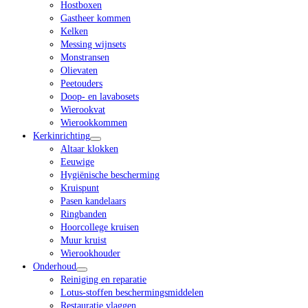
Hostboxen
Gastheer kommen
Kelken
Messing wijnsets
Monstransen
Olievaten
Peetouders
Doop- en lavabosets
Wierookvat
Wierookkommen
Kerkinrichting
Altaar klokken
Eeuwige
Hygiënische bescherming
Kruispunt
Pasen kandelaars
Ringbanden
Hoorcollege kruisen
Muur kruist
Wierookhouder
Onderhoud
Reiniging en reparatie
Lotus-stoffen beschermingsmiddelen
Restauratie vlaggen