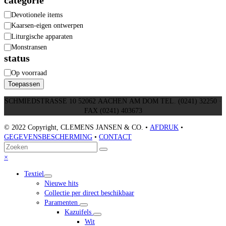
Categorie
Devotionele items
Kaarsen-eigen ontwerpen
Liturgische apparaten
Monstransen
status
Beschikbaarheid
Op voorraad
Toepassen
SCHMIEDSTRASSE 10 52062 AACHEN AM DOM TEL. (0241) 32250 ·
FAX (0241) 403673
© 2022 Copyright, CLEMENS JANSEN & CO. •
AFDRUK
•
GEGEVENSBESCHERMING
•
CONTACT
Terug
Zoeken
Verzenden
naar
Close
×
boven
mobile
Textiel
menu
Nieuwe hits
Collectie per direct beschikbaar
Paramenten
Kazuifels
Wit