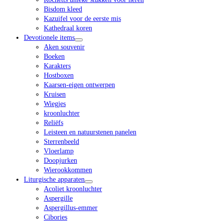
Bisdom kleed
Kazuifel voor de eerste mis
Kathedraal koren
Devotionele items
Aken souvenir
Boeken
Karakters
Hostboxen
Kaarsen-eigen ontwerpen
Kruisen
Wiegjes
kroonluchter
Reliëfs
Leisteen en natuurstenen panelen
Sterrenbeeld
Vloerlamp
Doopjurken
Wierookkommen
Liturgische apparaten
Acoliet kroonluchter
Aspergille
Aspergillus-emmer
Cibories