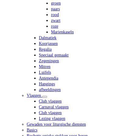
groen
paars
rood
zwart
roze
Marienkaseln
Dalmatiek
Koorjassen
Regalia
Speciaal gemaakt
Zegeningen
Mitren
Luifels
Antependia
Hangings
afbeeldingen
Vlaggen
Club vlaggen
Carnaval vlaggen
Club vlaggen
Lezing vlaggen
Gewaden voor liturgische diensten
Basics
Rochetts unieke stukken voor heren