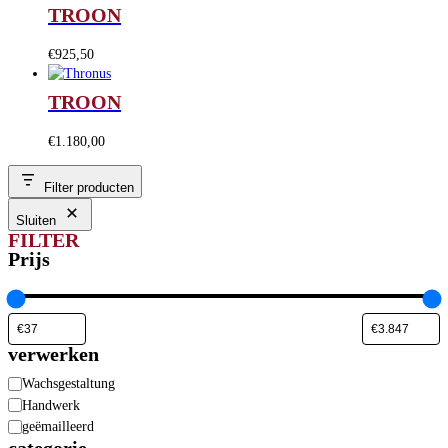
TROON
€
925,50
TROON
€
1.180,00
Filter producten
Sluiten
FILTER
Prijs
verwerken
verwerken
Wachsgestaltung
Handwerk
geëmailleerd
categorie