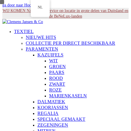
ga door naar Hoofdinhoud
NL
WIJ KOMEN NAAR U - Service op locatie in grote delen van Duitsland en
de BeNeLux-landen
TEXTIEL
NIEUWE HITS
COLLECTIE PER DIRECT BESCHIKBAAR
PARAMENTEN
KAZUIFELS
WIT
GROEN
PAARS
ROOD
ZWART
ROZE
MARIENKASELN
DALMATIEK
KOORJASSEN
REGALIA
SPECIAAL GEMAAKT
ZEGENINGEN
MITREN