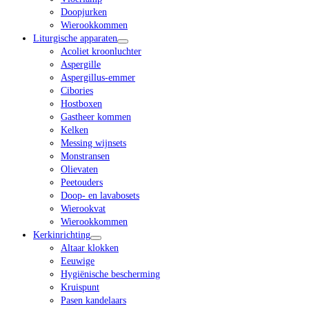
Doopjurken
Wierookkommen
Liturgische apparaten
Acoliet kroonluchter
Aspergille
Aspergillus-emmer
Cibories
Hostboxen
Gastheer kommen
Kelken
Messing wijnsets
Monstransen
Olievaten
Peetouders
Doop- en lavabosets
Wierookvat
Wierookkommen
Kerkinrichting
Altaar klokken
Eeuwige
Hygiënische bescherming
Kruispunt
Pasen kandelaars