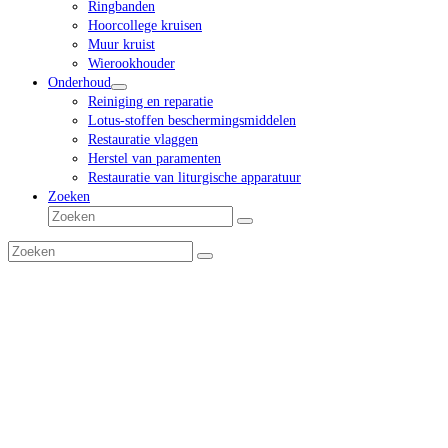
Ringbanden
Hoorcollege kruisen
Muur kruist
Wierookhouder
Onderhoud
Reiniging en reparatie
Lotus-stoffen beschermingsmiddelen
Restauratie vlaggen
Herstel van paramenten
Restauratie van liturgische apparatuur
Zoeken
Zoeken
Verzenden
Zoeken
Verzenden