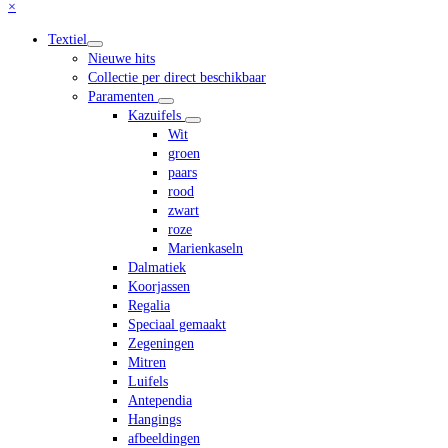
Close
×
mobile
Textiel
menu
Nieuwe hits
Collectie per direct beschikbaar
Paramenten
Kazuifels
Wit
groen
paars
rood
zwart
roze
Marienkaseln
Dalmatiek
Koorjassen
Regalia
Speciaal gemaakt
Zegeningen
Mitren
Luifels
Antependia
Hangings
afbeeldingen