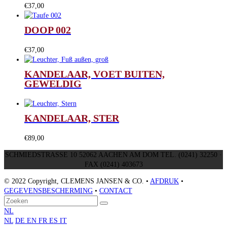
€
37,00
DOOP 002
€
37,00
KANDELAAR, VOET BUITEN,
GEWELDIG
KANDELAAR, STER
€
89,00
SCHMIEDSTRASSE 10 52062 AACHEN AM DOM TEL. (0241) 32250 ·
FAX (0241) 403673
© 2022 Copyright, CLEMENS JANSEN & CO. •
AFDRUK
•
GEGEVENSBESCHERMING
•
CONTACT
Terug
Zoeken
Verzenden
naar
NL
boven
NL
DE
EN
FR
ES
IT