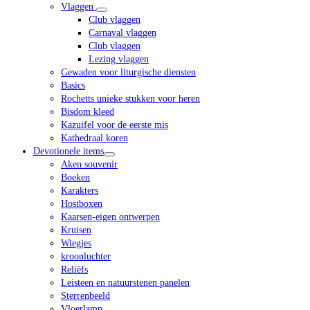
Vlaggen
Club vlaggen
Carnaval vlaggen
Club vlaggen
Lezing vlaggen
Gewaden voor liturgische diensten
Basics
Rochetts unieke stukken voor heren
Bisdom kleed
Kazuifel voor de eerste mis
Kathedraal koren
Devotionele items
Aken souvenir
Boeken
Karakters
Hostboxen
Kaarsen-eigen ontwerpen
Kruisen
Wiegjes
kroonluchter
Reliëfs
Leisteen en natuurstenen panelen
Sterrenbeeld
Vloerlamp