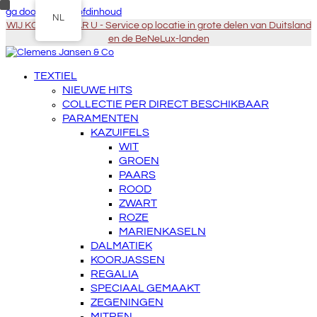
ga door naar Hoofdinhoud
NL
WIJ KOMEN NAAR U - Service op locatie in grote delen van Duitsland
en de BeNeLux-landen
TEXTIEL
NIEUWE HITS
COLLECTIE PER DIRECT BESCHIKBAAR
PARAMENTEN
KAZUIFELS
WIT
GROEN
PAARS
ROOD
ZWART
ROZE
MARIENKASELN
DALMATIEK
KOORJASSEN
REGALIA
SPECIAAL GEMAAKT
ZEGENINGEN
MITREN