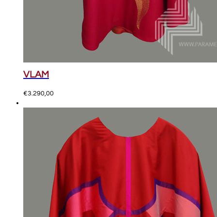
VLAM
€
3.290,00