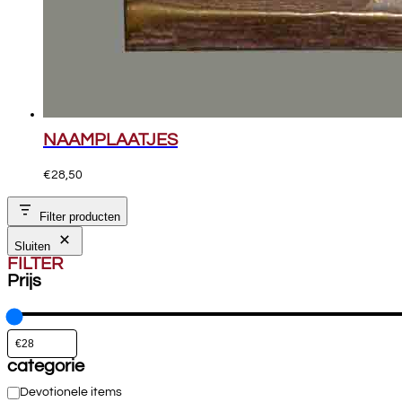
NAAMPLAATJES
€
28,50
Filter producten
Sluiten
FILTER
Prijs
categorie
Categorie
Devotionele items