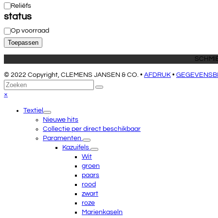
Reliëfs
status
Beschikbaarheid
Op voorraad
Toepassen
SCHMIE
© 2022 Copyright, CLEMENS JANSEN & CO. •
AFDRUK
•
GEGEVENSB
Terug
Zoeken
Verzenden
naar
Close
×
boven
mobile
Textiel
menu
Nieuwe hits
Collectie per direct beschikbaar
Paramenten
Kazuifels
Wit
groen
paars
rood
zwart
roze
Marienkaseln