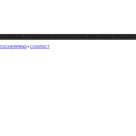
DSTRASSE 10 52062 AACHEN AM DOM TEL. (0241) 32250 · FAX (0241)
ESCHERMING
•
CONTACT