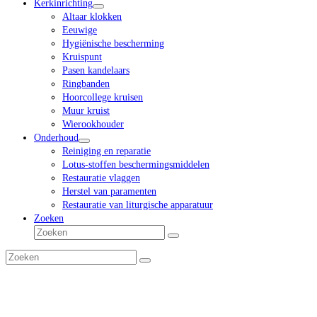
Kerkinrichting
Altaar klokken
Eeuwige
Hygiënische bescherming
Kruispunt
Pasen kandelaars
Ringbanden
Hoorcollege kruisen
Muur kruist
Wierookhouder
Onderhoud
Reiniging en reparatie
Lotus-stoffen beschermingsmiddelen
Restauratie vlaggen
Herstel van paramenten
Restauratie van liturgische apparatuur
Zoeken
Zoeken
Verzenden
Zoeken
Verzenden