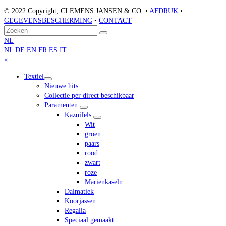
© 2022 Copyright, CLEMENS JANSEN & CO. •
AFDRUK
•
GEGEVENSBESCHERMING
•
CONTACT
Terug
Zoeken
Verzenden
naar
NL
boven
NL
DE
EN
FR
ES
IT
Close
×
mobile
Textiel
menu
Nieuwe hits
Collectie per direct beschikbaar
Paramenten
Kazuifels
Wit
groen
paars
rood
zwart
roze
Marienkaseln
Dalmatiek
Koorjassen
Regalia
Speciaal gemaakt