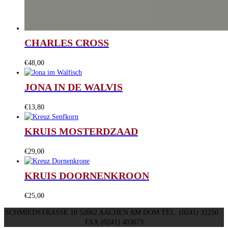
CHARLES CROSS
€
48,00
JONA IN DE WALVIS
€
13,80
KRUIS MOSTERDZAAD
€
29,00
KRUIS DOORNENKROON
€
25,00
SCHMIEDSTRASSE 10 52062 AACHEN AM DOM TEL. (0241) 32250 ·
FAX (0241) 403673