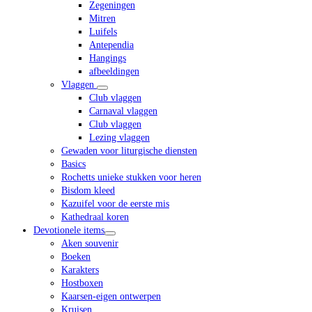
Zegeningen
Mitren
Luifels
Antependia
Hangings
afbeeldingen
Vlaggen
Club vlaggen
Carnaval vlaggen
Club vlaggen
Lezing vlaggen
Gewaden voor liturgische diensten
Basics
Rochetts unieke stukken voor heren
Bisdom kleed
Kazuifel voor de eerste mis
Kathedraal koren
Devotionele items
Aken souvenir
Boeken
Karakters
Hostboxen
Kaarsen-eigen ontwerpen
Kruisen