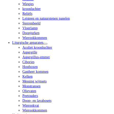
Wiegjes
kroonluchter
Reliëfs
Leisteen en natuurstenen panelen
Sterrenbeeld
Vloerlamp
Doopjurken
Wierookkommen
Liturgische apparaten
Acoliet kroonluchter
Aspergille
Aspergillus-emmer
Cibories
Hostboxen
Gastheer kommen
Kelken
Messing wijnsets
Monstransen
Olievaten
Peetouders
Doop- en lavabosets
Wierookvat
Wierookkommen