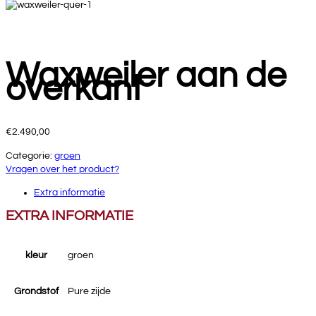
Waxweiler aan de
overkant
€
2.490,00
Categorie:
groen
Vragen over het product?
Extra informatie
EXTRA INFORMATIE
kleur
groen
Grondstof
Pure zijde