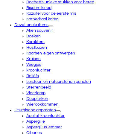
Rochetts unieke stukken voor heren
Bisdom kleed
Kazuifel voor de eerste mis
Kathedraal koren
Devotionele items
Aken souvenir
Boeken
Karakters
Hostboxen
Kaarsen-eigen ontwerpen
Kruisen
Wiegjes
kroonluchter
Reliëfs
Leisteen en natuurstenen panelen
Sterrenbeeld
Vloerlamp
Doopjurken
Wierookkommen
Liturgische apparaten
Acoliet kroonluchter
Aspergille
Aspergillus-emmer
Cibories