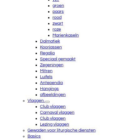
groen
paars
rood
zwart
roze
Marienkaseln
Dalmatiek
Koorjassen
Regalia
Speciaal gemaakt
Zegeningen
Mitren
Luifels
Antependia
Hangings
afbeeldingen
Vlaggen
Club vlaggen
Carnaval vlaggen
Club vlaggen
Lezing vlaggen
Gewaden voor liturgische diensten
Basics