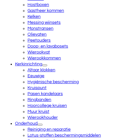
Hostboxen
Gastheer kommen
Kelken
Messing wijnsets
Monstransen
Olievaten
Peetouders
Doop- en lavabosets
Wierookvat
Wierookkommen
Kerkinrichting
Altaar klokken
Eeuwige
Hygiënische bescherming
Kruispunt
Pasen kandelaars
Ringbanden
Hoorcollege kruisen
Muur kruist
Wierookhouder
Onderhoud
Reiniging en reparatie
Lotus-stoffen beschermingsmiddelen