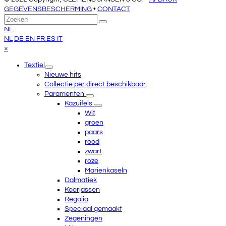
GEGEVENSBESCHERMING
•
CONTACT
Terug
Zoeken
Verzenden
naar
NL
boven
NL
DE
EN
FR
ES
IT
Close
×
mobile
Textiel
menu
Nieuwe hits
Collectie per direct beschikbaar
Paramenten
Kazuifels
Wit
groen
paars
rood
zwart
roze
Marienkaseln
Dalmatiek
Koorjassen
Regalia
Speciaal gemaakt
Zegeningen