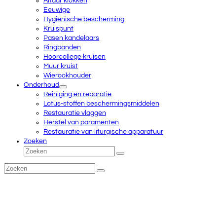
Altaar klokken
Eeuwige
Hygiënische bescherming
Kruispunt
Pasen kandelaars
Ringbanden
Hoorcollege kruisen
Muur kruist
Wierookhouder
Onderhoud
Reiniging en reparatie
Lotus-stoffen beschermingsmiddelen
Restauratie vlaggen
Herstel van paramenten
Restauratie van liturgische apparatuur
Zoeken
Zoeken
Verzenden
Zoeken
Verzenden