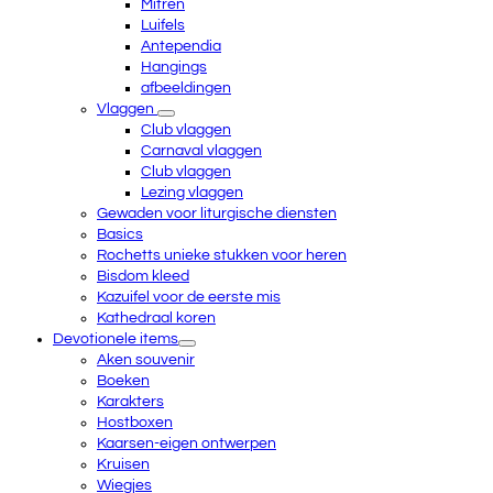
Mitren
Luifels
Antependia
Hangings
afbeeldingen
Vlaggen
Club vlaggen
Carnaval vlaggen
Club vlaggen
Lezing vlaggen
Gewaden voor liturgische diensten
Basics
Rochetts unieke stukken voor heren
Bisdom kleed
Kazuifel voor de eerste mis
Kathedraal koren
Devotionele items
Aken souvenir
Boeken
Karakters
Hostboxen
Kaarsen-eigen ontwerpen
Kruisen
Wiegjes