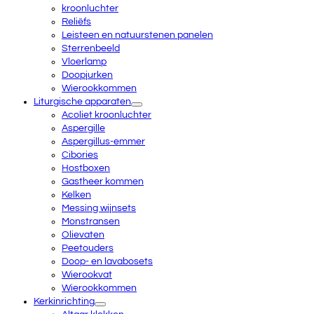
kroonluchter
Reliëfs
Leisteen en natuurstenen panelen
Sterrenbeeld
Vloerlamp
Doopjurken
Wierookkommen
Liturgische apparaten
Acoliet kroonluchter
Aspergille
Aspergillus-emmer
Cibories
Hostboxen
Gastheer kommen
Kelken
Messing wijnsets
Monstransen
Olievaten
Peetouders
Doop- en lavabosets
Wierookvat
Wierookkommen
Kerkinrichting