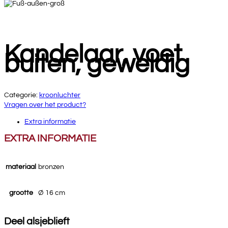
Kandelaar, voet
buiten, geweldig
Categorie:
kroonluchter
Vragen over het product?
Extra informatie
EXTRA INFORMATIE
materiaal
bronzen
grootte
Ø 16 cm
Deel alsjeblieft