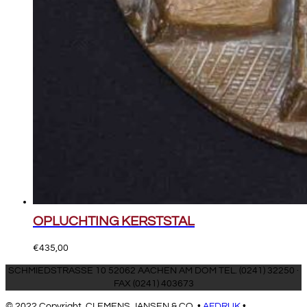
OPLUCHTING KERSTSTAL
€
435,00
SCHMIEDSTRASSE 10 52062 AACHEN AM DOM TEL. (0241) 32250 ·
FAX (0241) 403673
© 2022 Copyright, CLEMENS JANSEN & CO. •
AFDRUK
•