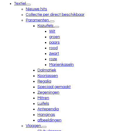
Textiel
menu
Nieuwe hits
Collectie per direct beschikbaar
Paramenten
Kazuifels
Wit
groen
paars
rood
zwart
roze
Marienkaseln
Dalmatiek
Koorjassen
Regalia
Speciaal gemaakt
Zegeningen
Mitren
Luifels
Antependia
Hangings
afbeeldingen
Vlaggen