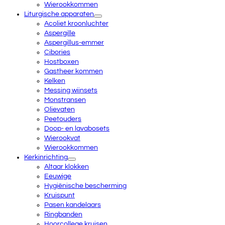
Wierookkommen
Liturgische apparaten
Acoliet kroonluchter
Aspergille
Aspergillus-emmer
Cibories
Hostboxen
Gastheer kommen
Kelken
Messing wijnsets
Monstransen
Olievaten
Peetouders
Doop- en lavabosets
Wierookvat
Wierookkommen
Kerkinrichting
Altaar klokken
Eeuwige
Hygiënische bescherming
Kruispunt
Pasen kandelaars
Ringbanden
Hoorcollege kruisen