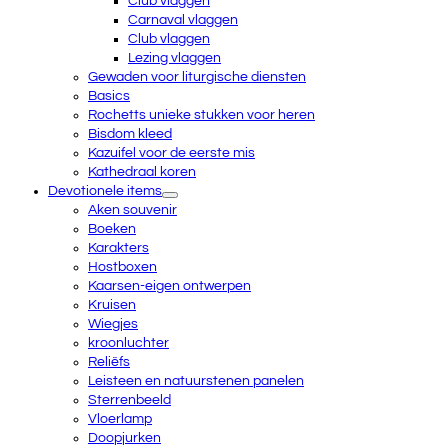
Club vlaggen
Carnaval vlaggen
Club vlaggen
Lezing vlaggen
Gewaden voor liturgische diensten
Basics
Rochetts unieke stukken voor heren
Bisdom kleed
Kazuifel voor de eerste mis
Kathedraal koren
Devotionele items
Aken souvenir
Boeken
Karakters
Hostboxen
Kaarsen-eigen ontwerpen
Kruisen
Wiegjes
kroonluchter
Reliëfs
Leisteen en natuurstenen panelen
Sterrenbeeld
Vloerlamp
Doopjurken