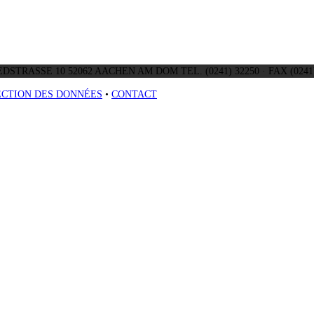
DSTRASSE 10 52062 AACHEN AM DOM TEL. (0241) 32250 · FAX (0241)
CTION DES DONNÉES
•
CONTACT