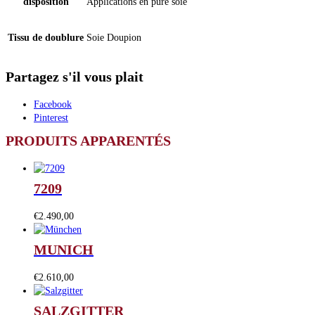
disposition
Applications en pure soie
Tissu de doublure
Soie Doupion
Partagez s'il vous plait
Facebook
Pinterest
PRODUITS APPARENTÉS
7209
€
2.490,00
MUNICH
€
2.610,00
SALZGITTER