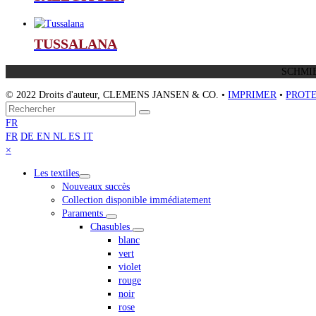
TUSSALANA
SCHMIE
© 2022 Droits d'auteur, CLEMENS JANSEN & CO. •
IMPRIMER
•
PROTE
Retour
Rechercher
Envoyer
au
FR
sommet
FR
DE
EN
NL
ES
IT
Close
×
mobile
Les textiles
menu
Nouveaux succès
Collection disponible immédiatement
Paraments
Chasubles
blanc
vert
violet
rouge
noir
rose