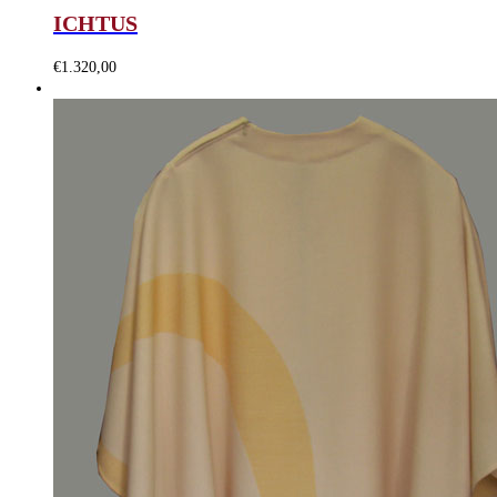
ICHTUS
€
1.320,00