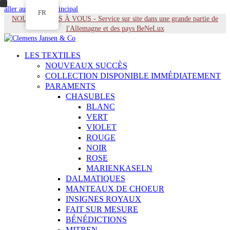
aller au contenu principal
FR
NOUS VENONS À VOUS - Service sur site dans une grande partie de
l'Allemagne et des pays BeNeLux
LES TEXTILES
NOUVEAUX SUCCÈS
COLLECTION DISPONIBLE IMMÉDIATEMENT
PARAMENTS
CHASUBLES
BLANC
VERT
VIOLET
ROUGE
NOIR
ROSE
MARIENKASELN
DALMATIQUES
MANTEAUX DE CHOEUR
INSIGNES ROYAUX
FAIT SUR MESURE
BÉNÉDICTIONS
MITREN