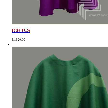
ICHTUS
€
1.320,00